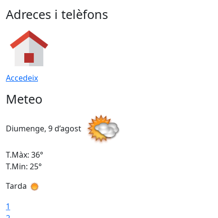
Adreces i telèfons
Accedeix
Meteo
Diumenge, 9 d’agost
D
T.Màx: 36°
T
T.Min: 25°
T
Tarda
T
1
2