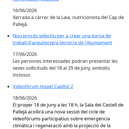
16/06/2026
Xerrada a càrrec de la Laia, nutricionista del Cap de
Pallejà.
Nou procés selectiu per a crear una borsa de treball 
Nou procés selectiu per a crear una borsa de
treball d'arquitecte/a tècnic/a de l'Ajuntament
17/06/2026
Les persones interessades podran presentar les
seves sol·licituds del 18 al 29 de juny, ambdós
inclosos
Videofòrum Hope! Capítol 2
Videofòrum Hope! Capítol 2
18/06/2026
El proper 18 de juny a les 18 h, la Sala del Castell de
Pallejà acollirà una nova sessió del cicle de
videofòrums participatius sobre emergència
climàtica i regeneració amb la projecció de la