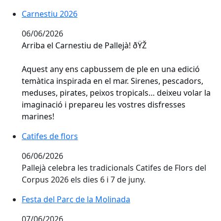
Carnestiu 2026
Carnestiu 2026
06/06/2026
Arriba el Carnestiu de Pallejà! ðŸŽ­
Aquest any ens capbussem de ple en una edició
temàtica inspirada en el mar. Sirenes, pescadors,
meduses, pirates, peixos tropicals… deixeu volar la
imaginació i prepareu les vostres disfresses
marines!
Catifes de flors
Catifes de flors
06/06/2026
Pallejà celebra les tradicionals Catifes de Flors del
Corpus 2026 els dies 6 i 7 de juny.
Festa del Parc de la Molinada
Festa del Parc de la Molinada
07/06/2026