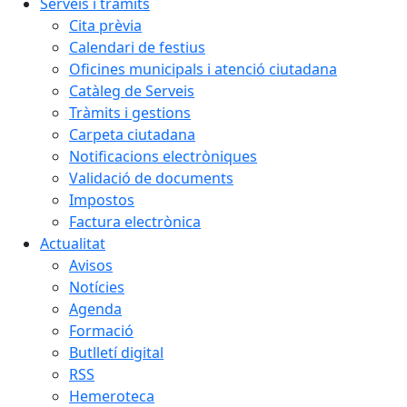
Serveis i tràmits
Cita prèvia
Calendari de festius
Oficines municipals i atenció ciutadana
Catàleg de Serveis
Tràmits i gestions
Carpeta ciutadana
Notificacions electròniques
Validació de documents
Impostos
Factura electrònica
Actualitat
Avisos
Notícies
Agenda
Formació
Butlletí digital
RSS
Hemeroteca