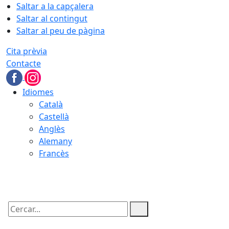
Saltar a la capçalera
Saltar al contingut
Saltar al peu de pàgina
Cita prèvia
Contacte
Idiomes
Català
Castellà
Anglès
Alemany
Francès
09.08.2026 | 05:40
Cercar: