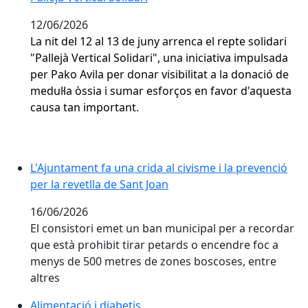
12/06/2026
La nit del 12 al 13 de juny arrenca el repte solidari
"Pallejà Vertical Solidari", una iniciativa impulsada
per Pako Avila per donar visibilitat a la donació de
medul·la òssia i sumar esforços en favor d'aquesta
causa tan important.
L'Ajuntament fa una crida al civisme i la prevenció per
L'Ajuntament fa una crida al civisme i la prevenció
per la revetlla de Sant Joan
16/06/2026
El consistori emet un ban municipal per a recordar
que està prohibit tirar petards o encendre foc a
menys de 500 metres de zones boscoses, entre
altres
Alimentació i diabetis
Alimentació i diabetis