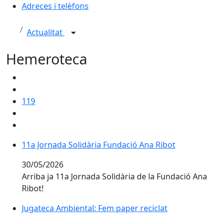
Adreces i telèfons
Actualitat
Hemeroteca
119
11a Jornada Solidària Fundació Ana Ribot
11a Jornada Solidària Fundació Ana Ribot
30/05/2026
Arriba ja 11a Jornada Solidària de la Fundació Ana
Ribot!
Jugateca Ambiental: Fem paper reciclat
Jugateca Ambiental: Fem paper reciclat