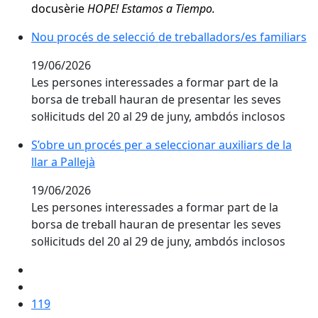
docusèrie
HOPE! Estamos a Tiempo.
Nou procés de selecció de treballadors/es familiars
Nou procés de selecció de treballadors/es familiars
19/06/2026
Les persones interessades a formar part de la
borsa de treball hauran de presentar les seves
sol·licituds del 20 al 29 de juny, ambdós inclosos
S’obre un procés per a seleccionar auxiliars de la llar a
S’obre un procés per a seleccionar auxiliars de la
llar a Pallejà
19/06/2026
Les persones interessades a formar part de la
borsa de treball hauran de presentar les seves
sol·licituds del 20 al 29 de juny, ambdós inclosos
119