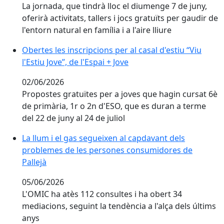
La jornada, que tindrà lloc el diumenge 7 de juny,
oferirà activitats, tallers i jocs gratuïts per gaudir de
l'entorn natural en família i a l'aire lliure
Obertes les inscripcions per al casal d'estiu “Viu l'Estiu
Obertes les inscripcions per al casal d'estiu “Viu
l'Estiu Jove”, de l'Espai + Jove
02/06/2026
Propostes gratuïtes per a joves que hagin cursat 6è
de primària, 1r o 2n d'ESO, que es duran a terme
del 22 de juny al 24 de juliol
La llum i el gas segueixen al capdavant dels problem
La llum i el gas segueixen al capdavant dels
problemes de les persones consumidores de
Pallejà
05/06/2026
L'OMIC ha atès 112 consultes i ha obert 34
mediacions, seguint la tendència a l'alça dels últims
anys