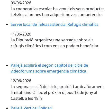
09/06/2026
La cooperativa escolar ha venut els seus productes
i els/les alumnes han adquirit noves competències
Servei local de Teleassistència: Refugis climàtics
Servei local de Teleassistència: Refugis climàtics
11/06/2026
La Diputació organitza una xerrada sobre els
refugis climàtics i com ens en podem beneficiar.
Pallejà acollirà el segon capítol del cicle de videofò
Pallejà acollirà el segon capítol del cicle de
videofòrums sobre emergència climàtica
12/06/2026
La segona sessió del cicle, gratuït i amb aforament
limitat, tindrà lloc el pròxim dijous 18 de juny al
Castell, a les 18 h
Pallejà Vertical Solidari
Pallejà Vertical Solidari