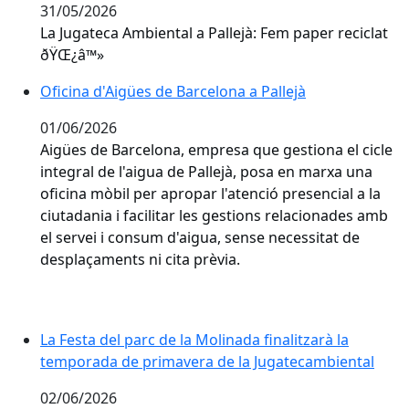
31/05/2026
La Jugateca Ambiental a Pallejà: Fem paper reciclat
ðŸŒ¿â™»️
Oficina d'Aigües de Barcelona a Pallejà
Oficina d'Aigües de Barcelona a Pallejà
01/06/2026
Aigües de Barcelona, empresa que gestiona el cicle
integral de l'aigua de Pallejà, posa en marxa una
oficina mòbil per apropar l'atenció presencial a la
ciutadania i facilitar les gestions relacionades amb
el servei i consum d'aigua, sense necessitat de
desplaçaments ni cita prèvia.
La Festa del parc de la Molinada finalitzarà la tempo
La Festa del parc de la Molinada finalitzarà la
temporada de primavera de la Jugatecambiental
02/06/2026