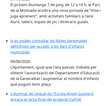
El pròxim diumenge 7 de juny, de 12 a 14 h, el Parc
de la Molinada acollirà una nova jornada de “Vine i
juga aprenent”, amb activitats familiars a l'aire
lliure, tallers, espais de joc i itineraris guiats.
Ja es poden consultar les llistes baremades definitives
Ja es poden consultar les llistes baremades
definitives per accedir a les llars d'infants
municipals
09/06/2026
L'Ajuntament, igual que l'any passat, treballa per
obtenir l'autorització del Departament d'Educació
de la Generalitat i augmentar el nombre d'infants
que puguin tenir plaça
L'alumnat de cinquè de l'Escola Àngel Guimerà encara 
L'alumnat de cinquè de l'Escola Àngel Guimerà
encara la recta final del projecte CuEmE