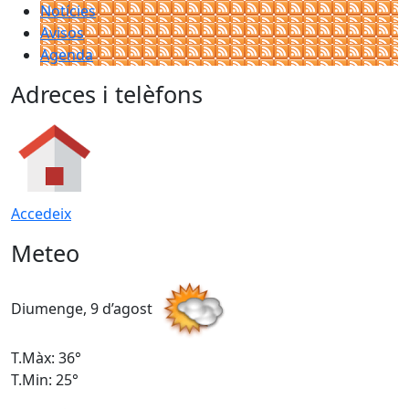
Notícies
Avisos
Agenda
Adreces i telèfons
Accedeix
Meteo
Diumenge, 9 d’agost
D
T.Màx: 36°
T
T.Min: 25°
T