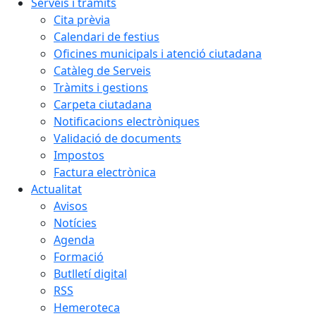
Serveis i tràmits
Cita prèvia
Calendari de festius
Oficines municipals i atenció ciutadana
Catàleg de Serveis
Tràmits i gestions
Carpeta ciutadana
Notificacions electròniques
Validació de documents
Impostos
Factura electrònica
Actualitat
Avisos
Notícies
Agenda
Formació
Butlletí digital
RSS
Hemeroteca