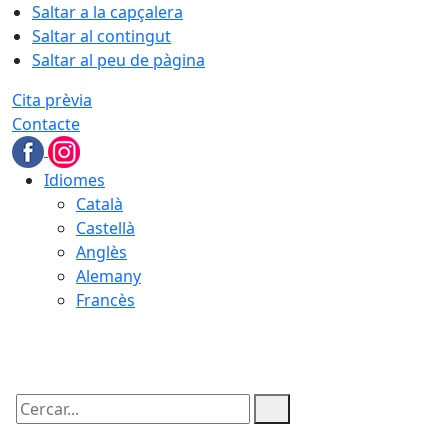
Saltar a la capçalera
Saltar al contingut
Saltar al peu de pàgina
Cita prèvia
Contacte
Idiomes
Català
Castellà
Anglès
Alemany
Francès
09.08.2026 | 13:09
Cercar: