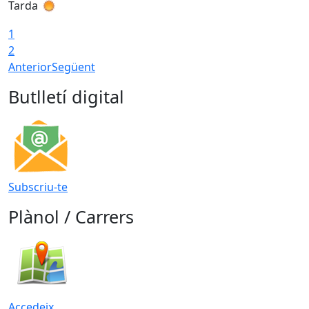
Tarda
T
1
2
Anterior
Següent
Butlletí digital
Subscriu-te
Plànol / Carrers
Accedeix