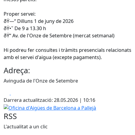
Proper servei:
ðŸ—“️ Dilluns 1 de juny de 2026
ðŸ•˜ De 9 a 13.30 h
ðŸ“ Av. de l'Onze de Setembre (mercat setmanal)
Hi podreu fer consultes i tràmits presencials relacionats
amb el servei d'aigua (excepte pagaments).
Adreça:
Avinguda de l'Onze de Setembre
Facebook
X
Darrera actualització: 28.05.2026 | 10:16
Oficina d'Aigües de Barcelona a Pallejà
RSS
L'actualitat a un clic