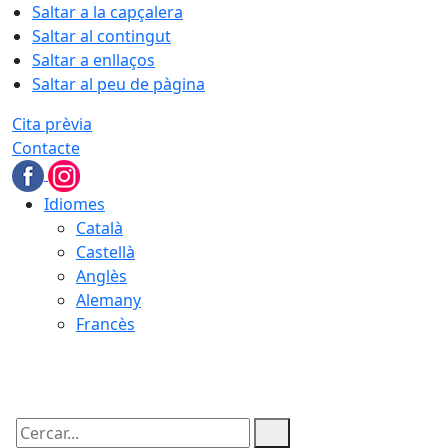
Saltar a la capçalera
Saltar al contingut
Saltar a enllaços
Saltar al peu de pàgina
Cita prèvia
Contacte
Idiomes
Català
Castellà
Anglès
Alemany
Francès
07.08.2026 | 08:53