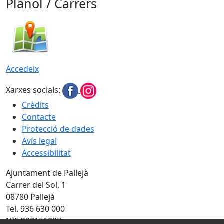
Plànol / Carrers
Accedeix
Xarxes socials:
Crèdits
Contacte
Protecció de dades
Avís legal
Accessibilitat
Ajuntament de Pallejà
Carrer del Sol, 1
08780 Pallejà
Tel. 936 630 000
NIF P0815600B