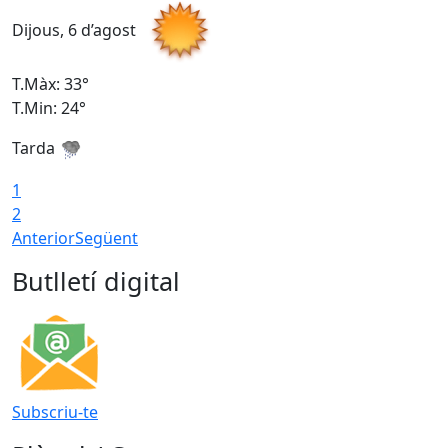
Dijous, 6 d’agost
D
T.Màx: 33°
T
T.Min: 24°
T
Tarda
1
2
Anterior
Següent
Butlletí digital
Subscriu-te