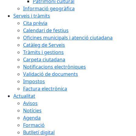
Patrimoni cultural
Informació geogràfica
Serveis i tràmits
Cita prèvia
Calendari de festius
Oficines municipals i atenció ciutadana
Catàleg de Serveis
Tràmits i gestions
Carpeta ciutadana
Notificacions electròniques
Validació de documents
Impostos
Factura electrònica
Actualitat
Avisos
Notícies
Agenda
Formació
Butlletí digital