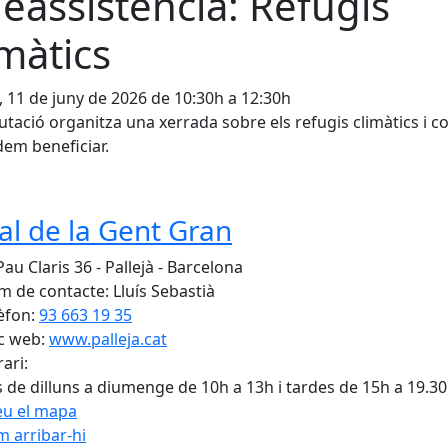
leassistència: Refugis
imàtics
, 11 de juny de 2026 de 10:30h a 12:30h
utació organitza una xerrada sobre els refugis climàtics i 
em beneficiar.
al de la Gent Gran
au Claris 36 - Pallejà - Barcelona
 de contacte: Lluís Sebastià
èfon:
93 663 19 35
c web:
www.palleja.cat
ari:
 de dilluns a diumenge de 10h a 13h i tardes de 15h a 19.3
eu el mapa
 arribar-hi
Leaflet
| ©
OpenStreetMap
con