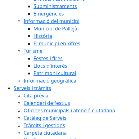
Subministraments
Emergències
Informació del municipi
Municipi de Pallejà
Història
El municipi en xifres
Turisme
Festes i fires
Llocs d'interès
Patrimoni cultural
Informació geogràfica
Serveis i tràmits
Cita prèvia
Calendari de festius
Oficines municipals i atenció ciutadana
Catàleg de Serveis
Tràmits i gestions
Carpeta ciutadana