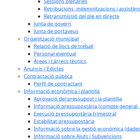
Sessions plenàries
Retribucions, indemnitzacions i assistèn
Retransmissió del ple en directe
Junta de govern
Junta de portaveus
Organització municipal
Relació de llocs de treball
Personal eventual
Àrees i càrrecs tècnics
Anuncis / Edictes
Contractació pública
Perfil de contractant
Informació econòmica i plantilla
Aprovació del pressupost i la plantilla
Informació pressupostària (compte general, l
Execució pressupostària trimestral
Estabilitat pressupostària
Informació sobre la gestió econòmica (dades
Informació sobre Ajuts i Subvencions