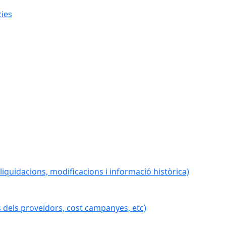
cies
iquidacions, modificacions i informació històrica)
 dels proveïdors, cost campanyes, etc)