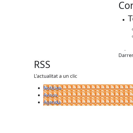
Con
+
T
−
Fa
Darrer
RSS
L'actualitat a un clic
Notícies
Avisos
Agenda