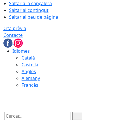
Saltar a la capçalera
Saltar al contingut
Saltar al peu de pàgina
Cita prèvia
Contacte
Idiomes
Català
Castellà
Anglès
Alemany
Francès
06.08.2026 | 19:07
Cercar: