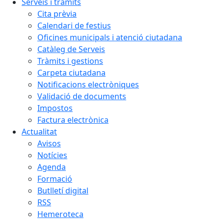
Serveis i tràmits
Cita prèvia
Calendari de festius
Oficines municipals i atenció ciutadana
Catàleg de Serveis
Tràmits i gestions
Carpeta ciutadana
Notificacions electròniques
Validació de documents
Impostos
Factura electrònica
Actualitat
Avisos
Notícies
Agenda
Formació
Butlletí digital
RSS
Hemeroteca