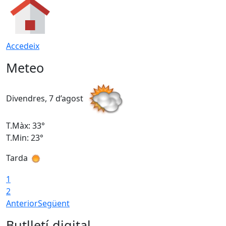
Accedeix
Meteo
Divendres, 7 d’agost
D
T.Màx: 33°
T
T.Min: 23°
T
Tarda
1
2
Anterior
Següent
Butlletí digital