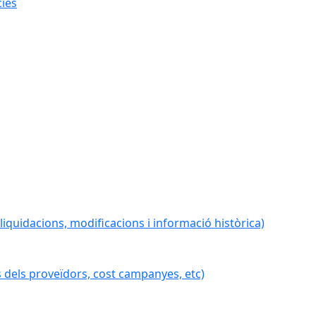
cies
iquidacions, modificacions i informació històrica)
 dels proveïdors, cost campanyes, etc)