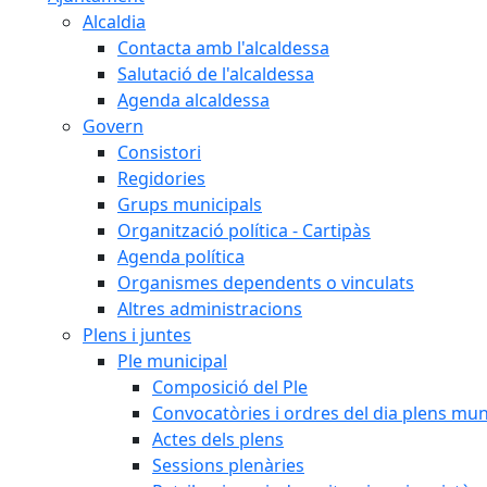
Alcaldia
Contacta amb l'alcaldessa
Salutació de l'alcaldessa
Agenda alcaldessa
Govern
Consistori
Regidories
Grups municipals
Organització política - Cartipàs
Agenda política
Organismes dependents o vinculats
Altres administracions
Plens i juntes
Ple municipal
Composició del Ple
Convocatòries i ordres del dia plens mun
Actes dels plens
Sessions plenàries