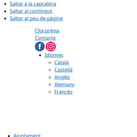
Saltar a la capçalera
Saltar al contingut
Saltar al peu de pàgina
Cita prèvia
Contacte
Idiomes
Català
Castellà
Anglès
Alemany
Francès
08.08.2026 | 12:34
Ajuntament