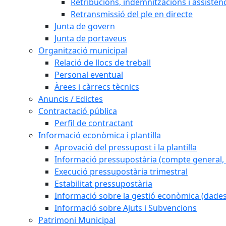
Retribucions, indemnitzacions i assistèn
Retransmissió del ple en directe
Junta de govern
Junta de portaveus
Organització municipal
Relació de llocs de treball
Personal eventual
Àrees i càrrecs tècnics
Anuncis / Edictes
Contractació pública
Perfil de contractant
Informació econòmica i plantilla
Aprovació del pressupost i la plantilla
Informació pressupostària (compte general, l
Execució pressupostària trimestral
Estabilitat pressupostària
Informació sobre la gestió econòmica (dades
Informació sobre Ajuts i Subvencions
Patrimoni Municipal