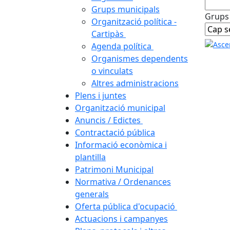
Grups municipals
Grups
Organització política -
Cartipàs
Agenda política
Organismes dependents
o vinculats
Altres administracions
Plens i juntes
Organització municipal
Anuncis / Edictes
Contractació pública
Informació econòmica i
plantilla
Patrimoni Municipal
Normativa / Ordenances
generals
Oferta pública d'ocupació
Actuacions i campanyes