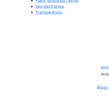
Plans, protocols i altres
Seu electrònica
Transparència
Asce
Alcal