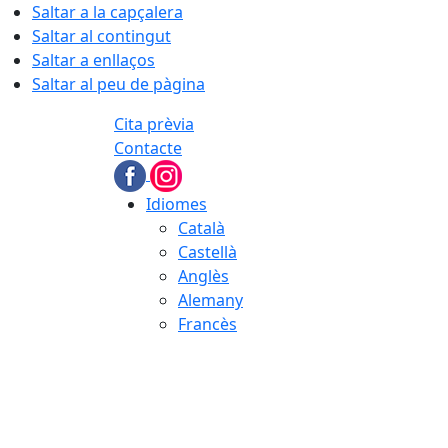
Saltar a la capçalera
Saltar al contingut
Saltar a enllaços
Saltar al peu de pàgina
Cita prèvia
Contacte
Idiomes
Català
Castellà
Anglès
Alemany
Francès
08.08.2026 | 09:25