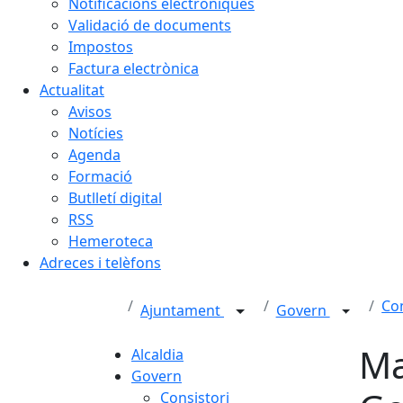
Notificacions electròniques
Validació de documents
Impostos
Factura electrònica
Actualitat
Avisos
Notícies
Agenda
Formació
Butlletí digital
RSS
Hemeroteca
Adreces i telèfons
Con
Ajuntament
Govern
Ma
Alcaldia
Govern
Consistori