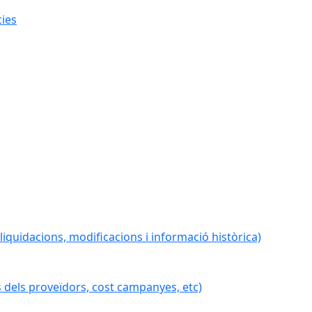
cies
iquidacions, modificacions i informació històrica)
 dels proveïdors, cost campanyes, etc)