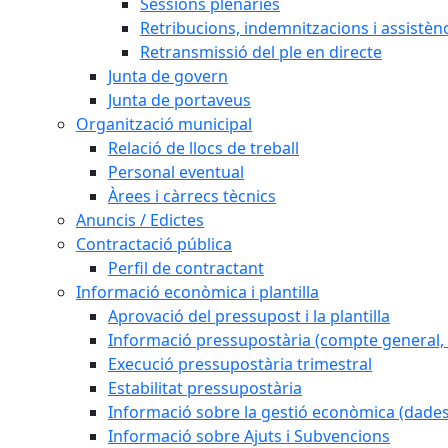
Sessions plenàries
Retribucions, indemnitzacions i assistèn
Retransmissió del ple en directe
Junta de govern
Junta de portaveus
Organització municipal
Relació de llocs de treball
Personal eventual
Àrees i càrrecs tècnics
Anuncis / Edictes
Contractació pública
Perfil de contractant
Informació econòmica i plantilla
Aprovació del pressupost i la plantilla
Informació pressupostària (compte general, l
Execució pressupostària trimestral
Estabilitat pressupostària
Informació sobre la gestió econòmica (dades
Informació sobre Ajuts i Subvencions