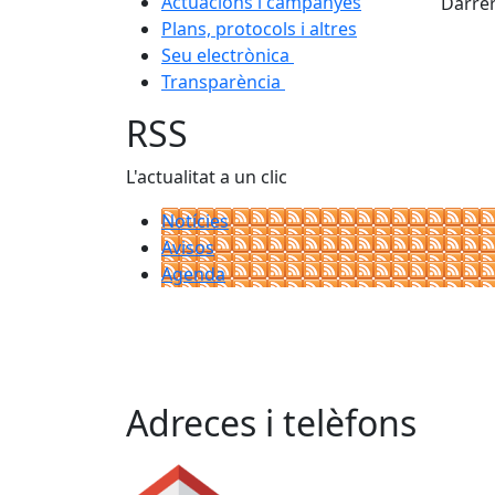
Actuacions i campanyes
Darrer
Plans, protocols i altres
Seu electrònica
Transparència
RSS
L'actualitat a un clic
Notícies
Avisos
Agenda
Adreces i telèfons