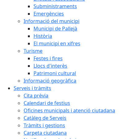
Subministraments
Emergències
Informació del municipi
Municipi de Pallejà
Història
El municipi en xifres
Turisme
Festes i fires
Llocs d'interès
Patrimoni cultural
Informació geogràfica
Serveis i tràmits
Cita prèvia
Calendari de festius
Oficines municipals i atenció ciutadana
Catàleg de Serveis
Tràmits i gestions
Carpeta ciutadana