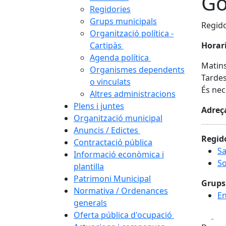
Go
Regidories
Grups municipals
Regido
Organització política -
Cartipàs
Horari
Agenda política
Matins
Organismes dependents
Tardes
o vinculats
És nece
Altres administracions
Plens i juntes
Adreç
Organització municipal
Anuncis / Edictes
Regid
Contractació pública
Sa
Informació econòmica i
So
plantilla
Patrimoni Municipal
Grups
Normativa / Ordenances
En
generals
Oferta pública d'ocupació
Fa