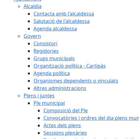
Alcaldia
Contacta amb l'alcaldessa
Salutació de l'alcaldessa
Agenda alcaldessa
Govern
Consistori
Regidories
Grups municipals
Organització política - Cartipàs
Agenda política
Organismes dependents o vinculats
Altres administracions
Plens i juntes
Ple municipal
Composició del Ple
Convocatòries i ordres del dia plens mun
Actes dels plens
Sessions plenàries