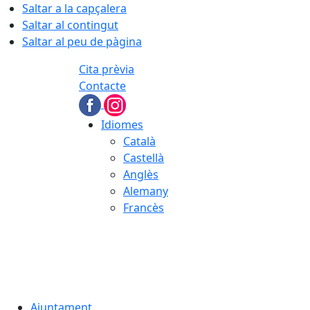
Saltar a la capçalera
Saltar al contingut
Saltar al peu de pàgina
Cita prèvia
Contacte
Idiomes
Català
Castellà
Anglès
Alemany
Francès
07.08.2026 | 15:57
Ajuntament