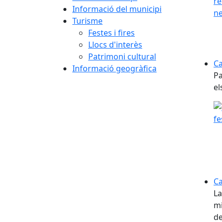
Informació del municipi
Turisme
Festes i fires
Llocs d'interès
Patrimoni cultural
Ca
Informació geogràfica
Pa
el
Ca
La
mi
de