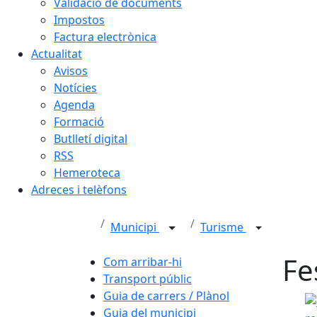
Validació de documents
Impostos
Factura electrònica
Actualitat
Avisos
Notícies
Agenda
Formació
Butlletí digital
RSS
Hemeroteca
Adreces i telèfons
Municipi
Turisme
Fe
Com arribar-hi
Transport públic
Guia de carrers / Plànol
Guia del municipi