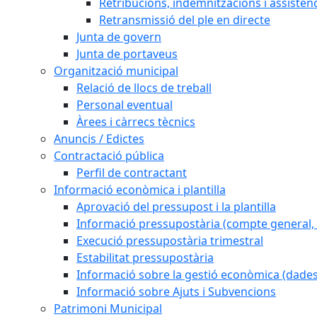
Retribucions, indemnitzacions i assistèn
Retransmissió del ple en directe
Junta de govern
Junta de portaveus
Organització municipal
Relació de llocs de treball
Personal eventual
Àrees i càrrecs tècnics
Anuncis / Edictes
Contractació pública
Perfil de contractant
Informació econòmica i plantilla
Aprovació del pressupost i la plantilla
Informació pressupostària (compte general, l
Execució pressupostària trimestral
Estabilitat pressupostària
Informació sobre la gestió econòmica (dades
Informació sobre Ajuts i Subvencions
Patrimoni Municipal