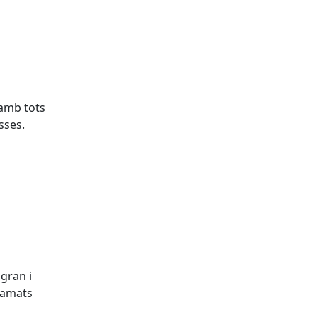
 amb tots
sses.
gran i
gramats