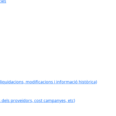
cies
iquidacions, modificacions i informació històrica)
 dels proveïdors, cost campanyes, etc)