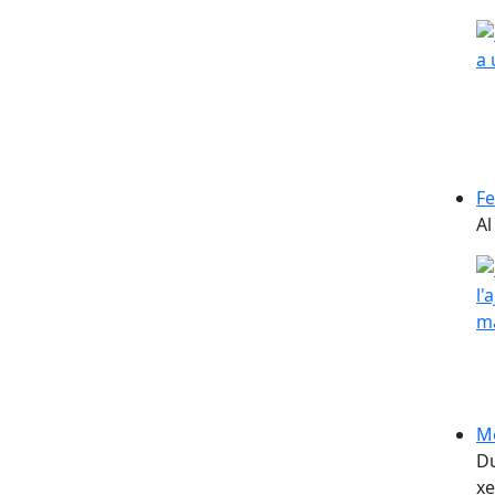
Fe
Al
Me
Du
xe