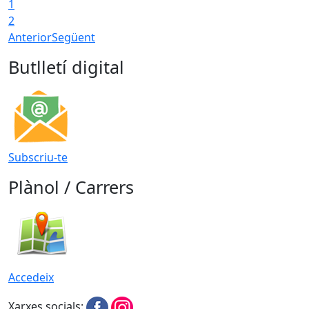
1
2
Anterior
Següent
Butlletí digital
Subscriu-te
Plànol / Carrers
Accedeix
Xarxes socials: