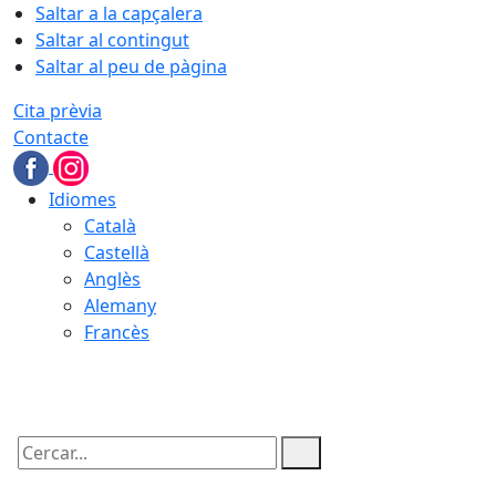
Saltar a la capçalera
Saltar al contingut
Saltar al peu de pàgina
Cita prèvia
Contacte
Idiomes
Català
Castellà
Anglès
Alemany
Francès
07.08.2026 | 10:08
Cercar: