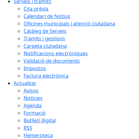
Serveis i tràmits
Cita prèvia
Calendari de festius
Oficines municipals i atenció ciutadana
Catàleg de Serveis
Tràmits i gestions
Carpeta ciutadana
Notificacions electròniques
Validació de documents
Impostos
Factura electrònica
Actualitat
Avisos
Notícies
Agenda
Formació
Butlletí digital
RSS
Hemeroteca