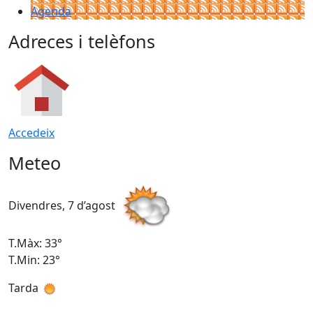
Agenda
Adreces i telèfons
Accedeix
Meteo
Divendres, 7 d’agost
D
T.Màx: 33°
T
T.Min: 23°
T
Tarda