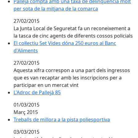
Pallejà compta amb una taxa de delinqüència molt per
Pallejà compta amb una taxa de delinqüència molt
per sota de la mitjana de la comarca
27/02/2015
La Junta Local de Seguretat fa un reconeixement a
la tasca de cinc agents de diferents cossos policials
El col·lectiu Set Vides dóna 250 euros al Banc d'Alimen
El col·lectiu Set Vides dóna 250 euros al Banc
d'Aliments
27/02/2015
Aquesta xifra correspon a una part dels ingressos
que es van recaptar amb les inscripcions per a
participar en un mercat vint
L'Adroc de Pallejà 85
L'Adroc de Pallejà 85
01/03/2015
Març 2015
Treballs de millora a la pista poliesportiva
Treballs de millora a la pista poliesportiva
03/03/2015