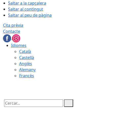
Saltar a la capçalera
Saltar al contingut
Saltar al peu de pàgina
Cita prèvia
Contacte
Idiomes
Català
Castellà
Anglès
Alemany
Francès
06.08.2026 | 16:24
Cercar: