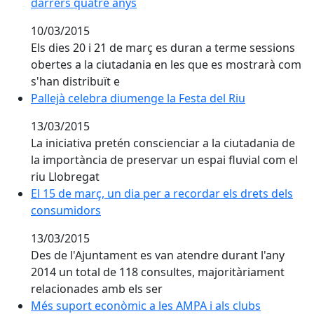
darrers quatre anys
10/03/2015
Els dies 20 i 21 de març es duran a terme sessions
obertes a la ciutadania en les que es mostrarà com
s'han distribuït e
Pallejà celebra diumenge la Festa del Riu
Pallejà celebra diumenge la Festa del Riu
13/03/2015
La iniciativa pretén conscienciar a la ciutadania de
la importància de preservar un espai fluvial com el
riu Llobregat
El 15 de març, un dia per a recordar els drets dels c
El 15 de març, un dia per a recordar els drets dels
consumidors
13/03/2015
Des de l'Ajuntament es van atendre durant l'any
2014 un total de 118 consultes, majoritàriament
relacionades amb els ser
Més suport econòmic a les AMPA i als clubs esportius
Més suport econòmic a les AMPA i als clubs