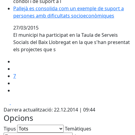
condol i de suport a l
Pallejà es consolida com un exemple de suport a per
Pallejà es consolida com un exemple de suport a
persones amb dificultats socioeconòmiques
27/03/2015
El municipi ha participat en la Taula de Serveis
Socials del Baix Llobregat en la que s'han presentat
els projectes que s
7
Facebook
X
Darrera actualització: 22.12.2014 | 09:44
Opcions
Tipus
Temàtiques