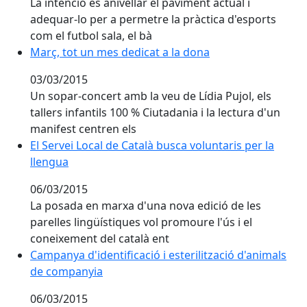
La intenció és anivellar el paviment actual i
adequar-lo per a permetre la pràctica d'esports
com el futbol sala, el bà
Març, tot un mes dedicat a la dona
Març, tot un mes dedicat a la dona
03/03/2015
Un sopar-concert amb la veu de Lídia Pujol, els
tallers infantils 100 % Ciutadania i la lectura d'un
manifest centren els
El Servei Local de Català busca voluntaris per la lleng
El Servei Local de Català busca voluntaris per la
llengua
06/03/2015
La posada en marxa d'una nova edició de les
parelles lingüístiques vol promoure l'ús i el
coneixement del català ent
Campanya d'identificació i esterilització d'animals d
Campanya d'identificació i esterilització d'animals
de companyia
06/03/2015