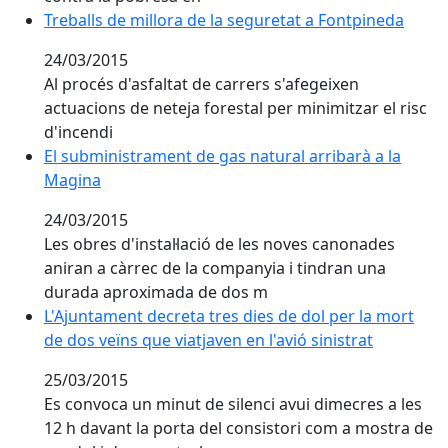
Treballs de millora de la seguretat a Fontpineda
Treballs de millora de la seguretat a Fontpineda
24/03/2015
Al procés d'asfaltat de carrers s'afegeixen
actuacions de neteja forestal per minimitzar el risc
d'incendi
El subministrament de gas natural arribarà a la Magi
El subministrament de gas natural arribarà a la
Magina
24/03/2015
Les obres d'instal·lació de les noves canonades
aniran a càrrec de la companyia i tindran una
durada aproximada de dos m
L'Ajuntament decreta tres dies de dol per la mort de do
L'Ajuntament decreta tres dies de dol per la mort
de dos veïns que viatjaven en l'avió sinistrat
25/03/2015
Es convoca un minut de silenci avui dimecres a les
12 h davant la porta del consistori com a mostra de