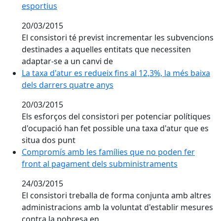
esportius
20/03/2015
El consistori té previst incrementar les subvencions
destinades a aquelles entitats que necessiten
adaptar-se a un canvi de
La taxa d'atur es redueix fins al 12,3%, la més baixa d
La taxa d'atur es redueix fins al 12,3%, la més baixa
dels darrers quatre anys
20/03/2015
Els esforços del consistori per potenciar polítiques
d'ocupació han fet possible una taxa d'atur que es
situa dos punt
Compromís amb les famílies que no poden fer front 
Compromís amb les famílies que no poden fer
front al pagament dels subministraments
24/03/2015
El consistori treballa de forma conjunta amb altres
administracions amb la voluntat d'establir mesures
contra la pobresa en