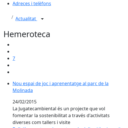
Adreces i telèfons
Actualitat
Hemeroteca
7
Nou espai de joc i aprenentatge al parc de la Molinad
Nou espai de joc i aprenentatge al parc de la
Molinada
24/02/2015
La Jugatecambiental és un projecte que vol
fomentar la sostenibilitat a través d'activitats
diverses com tallers i visite