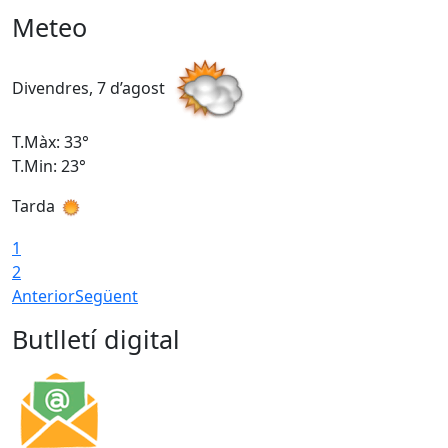
Meteo
Divendres, 7 d’agost
D
T.Màx: 33°
T
T.Min: 23°
T
Tarda
1
2
Anterior
Següent
Butlletí digital