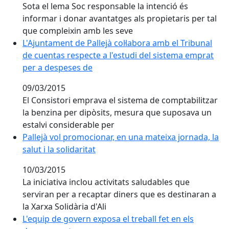
Sota el lema Soc responsable la intenció és
informar i donar avantatges als propietaris per tal
que compleixin amb les seve
L'Ajuntament de Pallejà col·labora amb el Tribunal de
L'Ajuntament de Pallejà col·labora amb el Tribunal
de cuentas respecte a l'estudi del sistema emprat
per a despeses de
09/03/2015
El Consistori emprava el sistema de comptabilitzar
la benzina per dipòsits, mesura que suposava un
estalvi considerable per
Pallejà vol promocionar, en una mateixa jornada, la salu
Pallejà vol promocionar, en una mateixa jornada, la
salut i la solidaritat
10/03/2015
La iniciativa inclou activitats saludables que
serviran per a recaptar diners que es destinaran a
la Xarxa Solidària d'Ali
L'equip de govern exposa el treball fet en els darrers
L'equip de govern exposa el treball fet en els