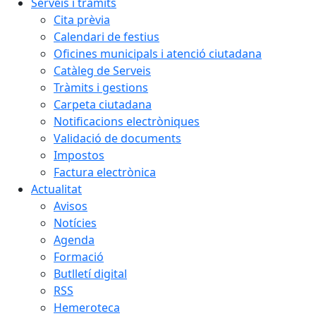
Serveis i tràmits
Cita prèvia
Calendari de festius
Oficines municipals i atenció ciutadana
Catàleg de Serveis
Tràmits i gestions
Carpeta ciutadana
Notificacions electròniques
Validació de documents
Impostos
Factura electrònica
Actualitat
Avisos
Notícies
Agenda
Formació
Butlletí digital
RSS
Hemeroteca