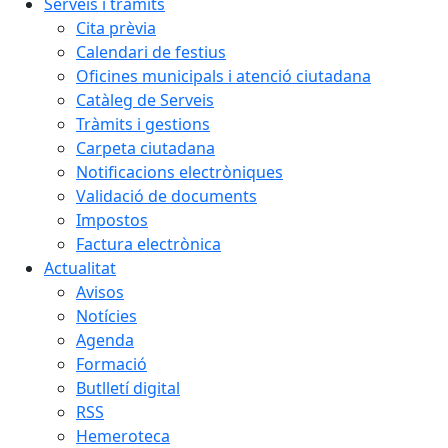
Serveis i tràmits
Cita prèvia
Calendari de festius
Oficines municipals i atenció ciutadana
Catàleg de Serveis
Tràmits i gestions
Carpeta ciutadana
Notificacions electròniques
Validació de documents
Impostos
Factura electrònica
Actualitat
Avisos
Notícies
Agenda
Formació
Butlletí digital
RSS
Hemeroteca