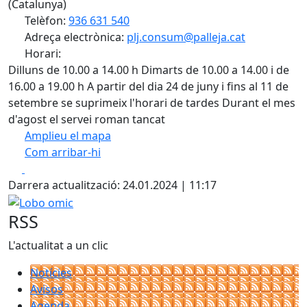
(Catalunya)
Telèfon:
936 631 540
Adreça electrònica:
plj.consum@palleja.cat
Horari:
Dilluns de 10.00 a 14.00 h Dimarts de 10.00 a 14.00 i de
16.00 a 19.00 h A partir del dia 24 de juny i fins al 11 de
setembre se suprimeix l'horari de tardes Durant el mes
d'agost el servei roman tancat
Amplieu el mapa
Com arribar-hi
Leaflet
| ©
OpenStreetMap
contributors
Facebook
X
+
Darrera actualització: 24.01.2024 | 11:17
−
Lobo omic
RSS
L'actualitat a un clic
Notícies
Avisos
Agenda