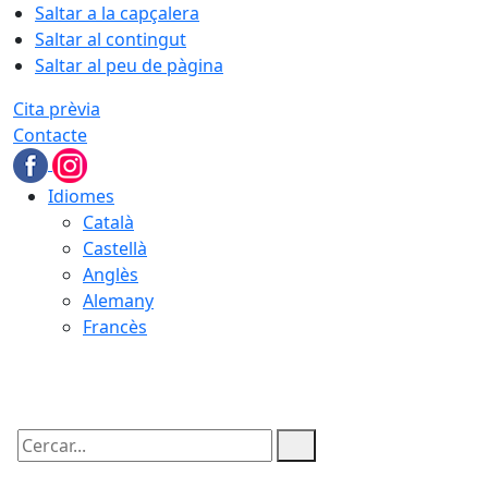
Saltar a la capçalera
Saltar al contingut
Saltar al peu de pàgina
Cita prèvia
Contacte
Idiomes
Català
Castellà
Anglès
Alemany
Francès
08.08.2026 | 04:45
Cercar: