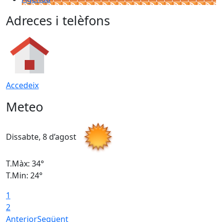
Adreces i telèfons
Accedeix
Meteo
Dissabte, 8 d’agost
D
T.Màx: 34°
T
T.Min: 24°
T
1
2
Anterior
Següent