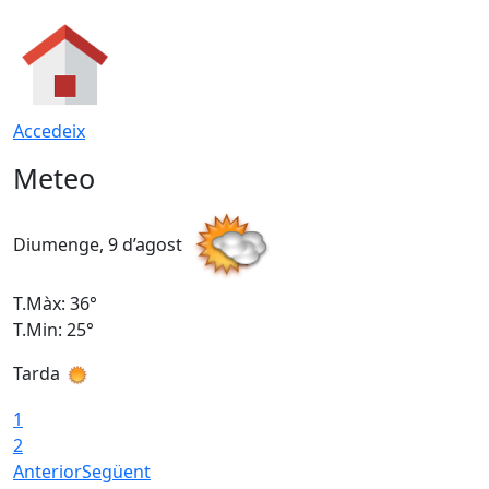
Accedeix
Meteo
Diumenge, 9 d’agost
D
T.Màx: 36°
T
T.Min: 25°
T
Tarda
T
1
2
Anterior
Següent