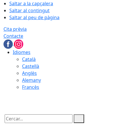
Saltar a la capçalera
Saltar al contingut
Saltar al peu de pàgina
Cita prèvia
Contacte
Idiomes
Català
Castellà
Anglès
Alemany
Francès
09.08.2026 | 06:15
Cercar: