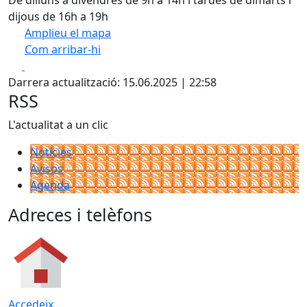
De dilluns a divendres de 9h a 14h i tardes de dimarts i
dijous de 16h a 19h
Amplieu el mapa
Com arribar-hi
Leaflet
| ©
OpenStreetMap
contributors
Facebook
X
+
Darrera actualització: 15.06.2025 | 22:58
−
RSS
L'actualitat a un clic
Notícies
Avisos
Agenda
Adreces i telèfons
Accedeix