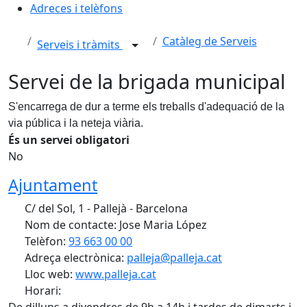
Adreces i telèfons
Catàleg de Serveis
Serveis i tràmits
Servei de la brigada municipal
S'encarrega de dur a terme els treballs d'adequació de la
via pública i la neteja viària.
És un servei obligatori
No
Ajuntament
C/ del Sol, 1 - Pallejà - Barcelona
Nom de contacte: Jose Maria López
Telèfon:
93 663 00 00
Adreça electrònica:
palleja@palleja.cat
Lloc web:
www.palleja.cat
Horari: