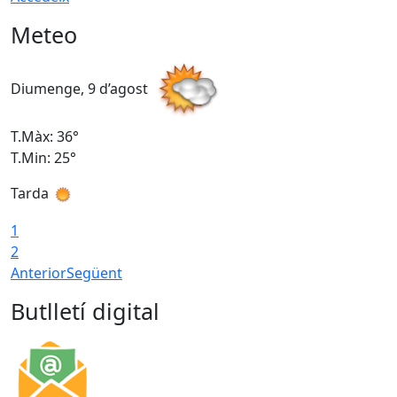
Meteo
Diumenge, 9 d’agost
D
T.Màx: 36°
T
T.Min: 25°
T
Tarda
T
1
2
Anterior
Següent
Butlletí digital