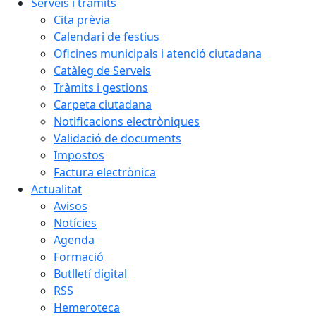
Serveis i tràmits
Cita prèvia
Calendari de festius
Oficines municipals i atenció ciutadana
Catàleg de Serveis
Tràmits i gestions
Carpeta ciutadana
Notificacions electròniques
Validació de documents
Impostos
Factura electrònica
Actualitat
Avisos
Notícies
Agenda
Formació
Butlletí digital
RSS
Hemeroteca