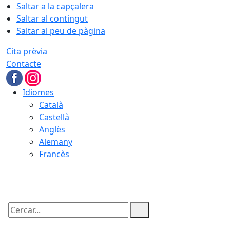
Saltar a la capçalera
Saltar al contingut
Saltar al peu de pàgina
Cita prèvia
Contacte
Idiomes
Català
Castellà
Anglès
Alemany
Francès
09.08.2026 | 05:36
Cercar: