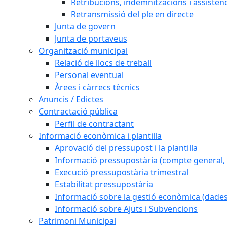
Retribucions, indemnitzacions i assistèn
Retransmissió del ple en directe
Junta de govern
Junta de portaveus
Organització municipal
Relació de llocs de treball
Personal eventual
Àrees i càrrecs tècnics
Anuncis / Edictes
Contractació pública
Perfil de contractant
Informació econòmica i plantilla
Aprovació del pressupost i la plantilla
Informació pressupostària (compte general, l
Execució pressupostària trimestral
Estabilitat pressupostària
Informació sobre la gestió econòmica (dades
Informació sobre Ajuts i Subvencions
Patrimoni Municipal