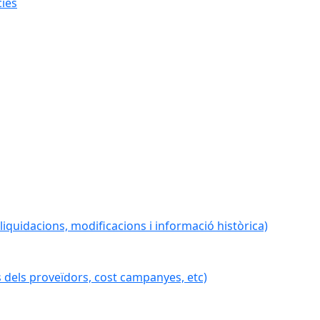
cies
iquidacions, modificacions i informació històrica)
 dels proveïdors, cost campanyes, etc)