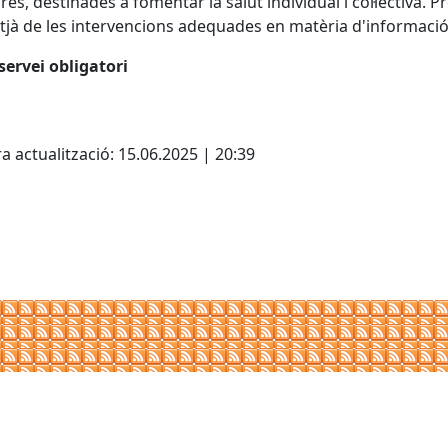
res, destinades a fomentar la salut individual i col·lectiva. 
tjà de les intervencions adequades en matèria d'informació
servei obligatori
cebook
X
a actualització: 15.06.2025 | 20:39