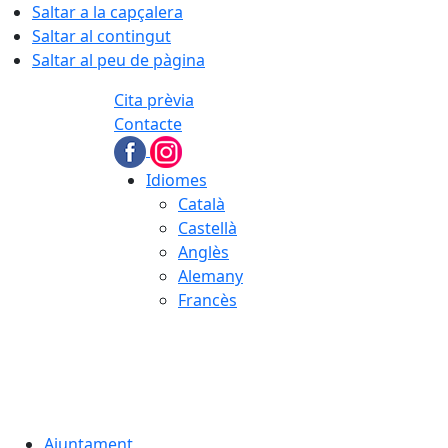
Saltar a la capçalera
Saltar al contingut
Saltar al peu de pàgina
Cita prèvia
Contacte
Idiomes
Català
Castellà
Anglès
Alemany
Francès
09.08.2026 | 08:44
Ajuntament