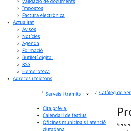
Validació de documents
Impostos
Factura electrònica
Actualitat
Avisos
Notícies
Agenda
Formació
Butlletí digital
RSS
Hemeroteca
Adreces i telèfons
Catàleg de Ser
Serveis i tràmits
Pr
Cita prèvia
Calendari de festius
Oficines municipals i atenció
Servei
ciutadana