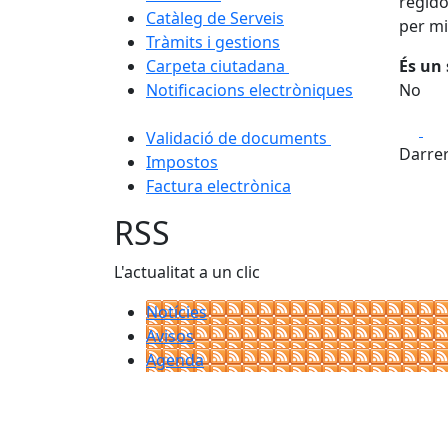
regido
Catàleg de Serveis
per mi
Tràmits i gestions
Carpeta ciutadana
És un 
Notificacions electròniques
No
Fa
Validació de documents
Darrer
Impostos
Factura electrònica
RSS
L'actualitat a un clic
Notícies
Avisos
Agenda