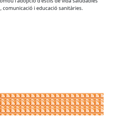
Promou l'adopció d'estils de vida saludables
, comunicació i educació sanitàries.