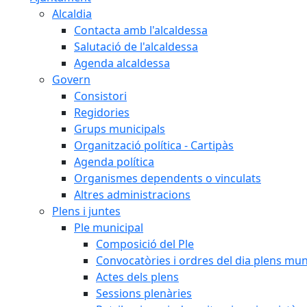
Alcaldia
Contacta amb l'alcaldessa
Salutació de l'alcaldessa
Agenda alcaldessa
Govern
Consistori
Regidories
Grups municipals
Organització política - Cartipàs
Agenda política
Organismes dependents o vinculats
Altres administracions
Plens i juntes
Ple municipal
Composició del Ple
Convocatòries i ordres del dia plens mun
Actes dels plens
Sessions plenàries