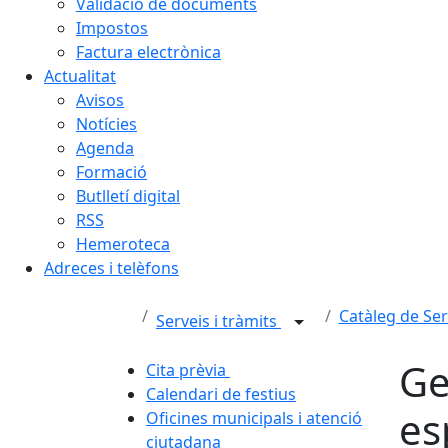
Validació de documents
Impostos
Factura electrònica
Actualitat
Avisos
Notícies
Agenda
Formació
Butlletí digital
RSS
Hemeroteca
Adreces i telèfons
Catàleg de Ser
Serveis i tràmits
Ge
Cita prèvia
Calendari de festius
es
Oficines municipals i atenció
ciutadana