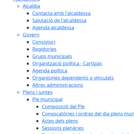
Alcaldia
Contacta amb l'alcaldessa
Salutació de l'alcaldessa
Agenda alcaldessa
Govern
Consistori
Regidories
Grups municipals
Organització política - Cartipàs
Agenda política
Organismes dependents o vinculats
Altres administracions
Plens i juntes
Ple municipal
Composició del Ple
Convocatòries i ordres del dia plens mun
Actes dels plens
Sessions plenàries