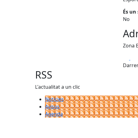
És un 
No
Adr
Zona E
Fa
Darrer
RSS
L'actualitat a un clic
Notícies
Avisos
Agenda