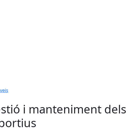
veis
stió i manteniment del
portius