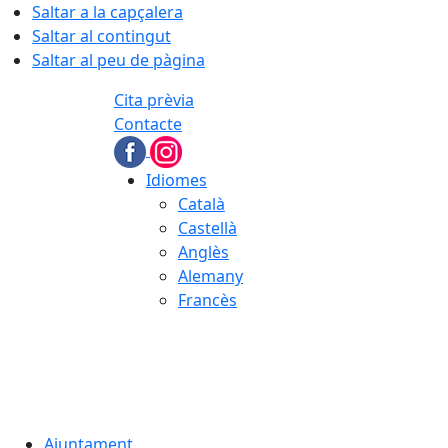
Saltar a la capçalera
Saltar al contingut
Saltar al peu de pàgina
Cita prèvia
Contacte
Idiomes
Català
Castellà
Anglès
Alemany
Francès
08.08.2026 | 05:02
Ajuntament