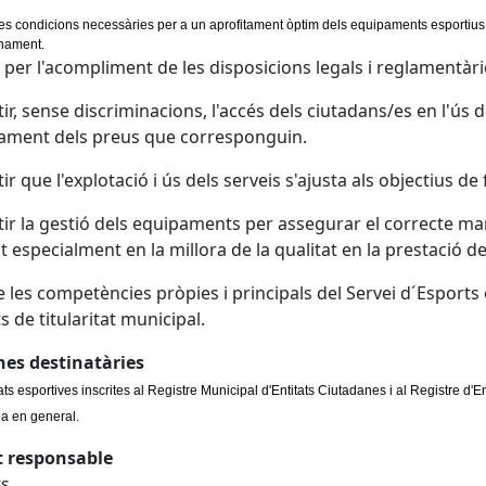
les condicions necessàries per a un aprofitament òptim dels equipaments esportius m
nament.
r per l'acompliment de les disposicions legals i reglamentàri
ir, sense discriminacions, l'accés dels ciutadans/es en l'ús
ament dels preus que corresponguin.
ir que l'explotació i ús dels serveis s'ajusta als objectius d
ir la gestió dels equipaments per assegurar el correcte ma
nt especialment en la millora de la qualitat en la prestació de
 les competències pròpies i principals del Servei d´Esports 
s de titularitat municipal.
nes destinatàries
ats esportives inscrites al Registre Municipal d'Entitats Ciutadanes i al Registre d'E
ia en general.
t responsable
ts