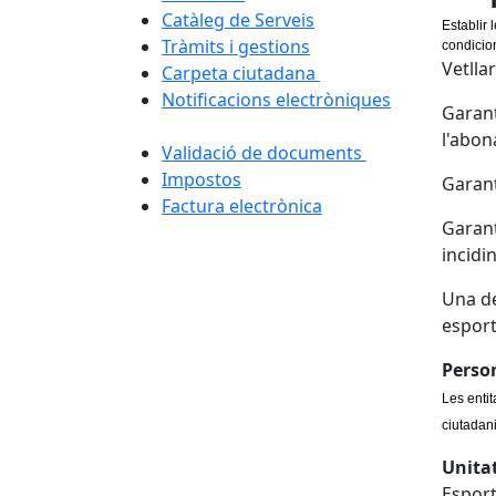
Catàleg de Serveis
Establir 
Tràmits i gestions
condicio
Vetlla
Carpeta ciutadana
Notificacions electròniques
Garant
l'abon
Validació de documents
Impostos
Garant
Factura electrònica
Garant
incidi
Una de
esport
Perso
Les entit
c
iutadan
Unita
Espor