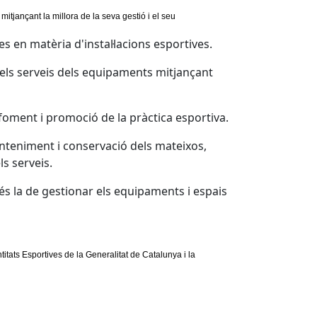
itjançant la millora de la seva gestió i el seu
es en matèria d'instal·lacions esportives.
 dels serveis dels equipaments mitjançant
e foment i promoció de la pràctica esportiva.
nteniment i conservació dels mateixos,
ls serveis.
és la de gestionar els equipaments i espais
ntitats Esportives de la Generalitat de Catalunya i la