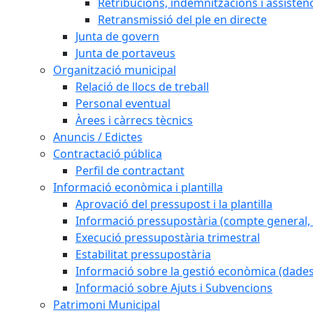
Retribucions, indemnitzacions i assistèn
Retransmissió del ple en directe
Junta de govern
Junta de portaveus
Organització municipal
Relació de llocs de treball
Personal eventual
Àrees i càrrecs tècnics
Anuncis / Edictes
Contractació pública
Perfil de contractant
Informació econòmica i plantilla
Aprovació del pressupost i la plantilla
Informació pressupostària (compte general, l
Execució pressupostària trimestral
Estabilitat pressupostària
Informació sobre la gestió econòmica (dades
Informació sobre Ajuts i Subvencions
Patrimoni Municipal