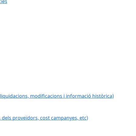
cies
iquidacions, modificacions i informació històrica)
 dels proveïdors, cost campanyes, etc)