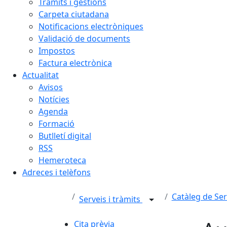
Tràmits i gestions
Carpeta ciutadana
Notificacions electròniques
Validació de documents
Impostos
Factura electrònica
Actualitat
Avisos
Notícies
Agenda
Formació
Butlletí digital
RSS
Hemeroteca
Adreces i telèfons
Catàleg de Ser
Serveis i tràmits
Cita prèvia