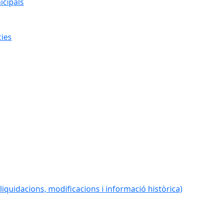
icipals
cies
iquidacions, modificacions i informació històrica)