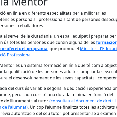
la Mentor
ió en línia en diferents especialitats per a millorar les
ències personals i professionals tant de persones desoc
rsones treballadores.
a al servei de la ciutadania un espai equipat i preparat per
in ús totes les persones que cursin alguna de les
formacion
que ofereix el programa
, que promou el
Ministeri d'Educaci
ió Professional
 Mentor és un sistema formació en línia que té com a object
ar la qualificació de les persones adultes, ampliar la seva cul
re el desenvolupament de les seves capacitats i competèn
ada del curs és variable segons la dedicació i experiència p
lumne, però cada curs té una durada mínima en funció del
 de lliuraments al tutor
(consulteu el document de drets i
 de l'alumnat)
. Un cop l'alumne finalitza totes les activitats 
prèvia autorització del seu tutor, pot presentar-se a examen 