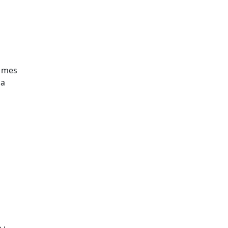
r mes
da