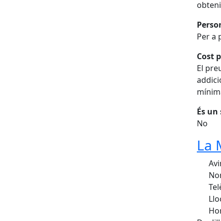
obteni
Perso
Per a 
Cost p
El pre
addici
mínima
És un 
No
La 
Avi
Nom
Tel
Llo
Hor