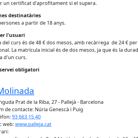
r un certificat d'aprofitament si el supera.
nes destinatàries
persones a partir de 18 anys.
er l'usuari
u del curs és de 48 € dos mesos, amb recàrrega de 24 € pe
onal. La matrícula inicial és de dos mesos, ja que és la dura
 d'un curs.
servei obligatori
Molinada
nguda Prat de la Riba, 27 - Pallejà - Barcelona
 de contacte: Núria Genescà i Puig
èfon:
93 663 15 40
c web:
www.palleja.cat
ari: