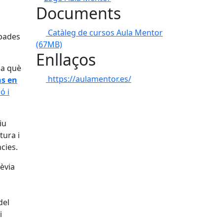
Documents
Catàleg de cursos Aula Mentor
upades
(67MB)
Enllaços
 a què
https://aulamentor.es/
s en
ó i
iu
tura i
cies.
rèvia
del
i