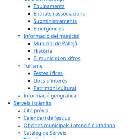
Equipaments
Entitats i associacions
Subministraments
Emergències
Informació del municipi
Municipi de Pallejà
Història
El municipi en xifres
Turisme
Festes i fires
Llocs d'interès
Patrimoni cultural
Informació geogràfica
Serveis i tràmits
Cita prèvia
Calendari de festius
Oficines municipals i atenció ciutadana
Catàleg de Serveis