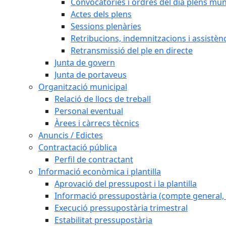
Convocatòries i ordres del dia plens mun
Actes dels plens
Sessions plenàries
Retribucions, indemnitzacions i assistèn
Retransmissió del ple en directe
Junta de govern
Junta de portaveus
Organització municipal
Relació de llocs de treball
Personal eventual
Àrees i càrrecs tècnics
Anuncis / Edictes
Contractació pública
Perfil de contractant
Informació econòmica i plantilla
Aprovació del pressupost i la plantilla
Informació pressupostària (compte general, l
Execució pressupostària trimestral
Estabilitat pressupostària