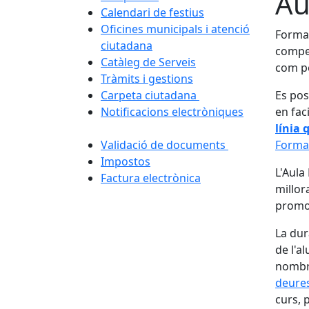
Au
Calendari de festius
Oficines municipals i atenció
Formac
ciutadana
compet
Catàleg de Serveis
com pe
Tràmits i gestions
Carpeta ciutadana
Es pos
Notificacions electròniques
en fac
línia 
Validació de documents
Formac
Impostos
L'Aula
Factura electrònica
millor
promou
La dur
de l'a
nombre
deures
curs, 