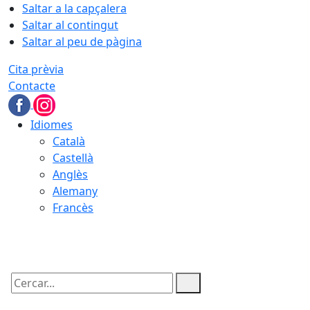
Saltar a la capçalera
Saltar al contingut
Saltar al peu de pàgina
Cita prèvia
Contacte
Idiomes
Català
Castellà
Anglès
Alemany
Francès
07.08.2026 | 14:09
Cercar: