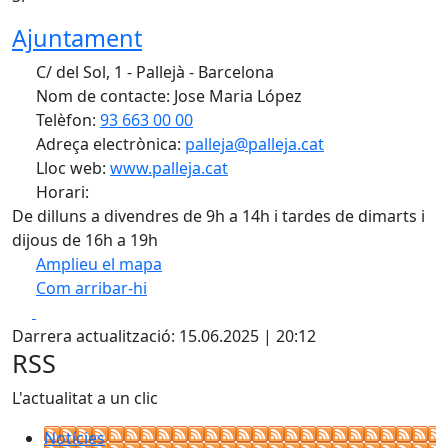
Ajuntament
C/ del Sol, 1 - Pallejà - Barcelona
Nom de contacte: Jose Maria López
Telèfon:
93 663 00 00
Adreça electrònica:
palleja@palleja.cat
Lloc web:
www.palleja.cat
Horari:
De dilluns a divendres de 9h a 14h i tardes de dimarts i
dijous de 16h a 19h
Amplieu el mapa
Com arribar-hi
Leaflet
| ©
OpenStreetMap
contributors
Facebook
X
+
Darrera actualització: 15.06.2025 | 20:12
−
RSS
L'actualitat a un clic
Notícies