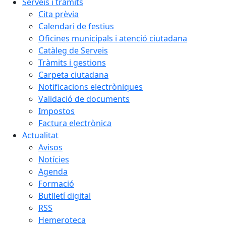
Serveis i tràmits
Cita prèvia
Calendari de festius
Oficines municipals i atenció ciutadana
Catàleg de Serveis
Tràmits i gestions
Carpeta ciutadana
Notificacions electròniques
Validació de documents
Impostos
Factura electrònica
Actualitat
Avisos
Notícies
Agenda
Formació
Butlletí digital
RSS
Hemeroteca