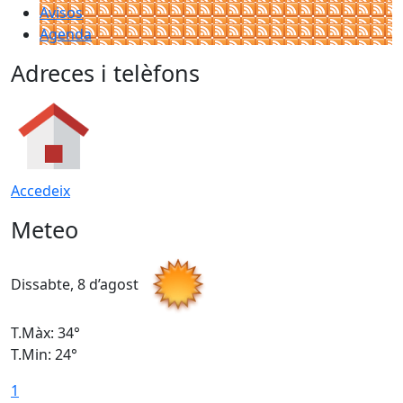
Avisos
Agenda
Adreces i telèfons
Accedeix
Meteo
Dissabte, 8 d’agost
D
T.Màx: 34°
T
T.Min: 24°
T
1