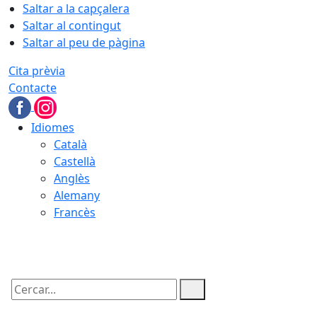
Saltar a la capçalera
Saltar al contingut
Saltar al peu de pàgina
Cita prèvia
Contacte
Idiomes
Català
Castellà
Anglès
Alemany
Francès
07.08.2026 | 03:52
Cercar: