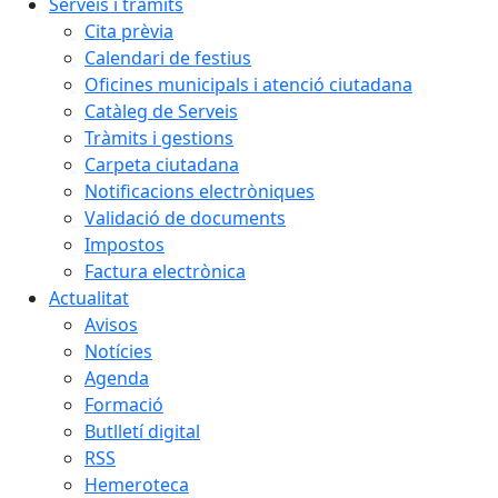
Serveis i tràmits
Cita prèvia
Calendari de festius
Oficines municipals i atenció ciutadana
Catàleg de Serveis
Tràmits i gestions
Carpeta ciutadana
Notificacions electròniques
Validació de documents
Impostos
Factura electrònica
Actualitat
Avisos
Notícies
Agenda
Formació
Butlletí digital
RSS
Hemeroteca