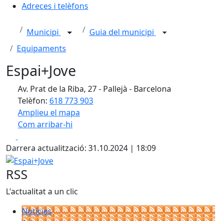
Adreces i telèfons
Municipi
Guia del municipi
Equipaments
Espai+Jove
Av. Prat de la Riba, 27 - Pallejà - Barcelona
Telèfon:
618 773 903
Amplieu el mapa
Com arribar-hi
Leaflet
| ©
OpenStreetMap
contributors
Facebook
X
+
Darrera actualització: 31.10.2024 | 18:09
−
Espai+Jove
RSS
L'actualitat a un clic
Notícies