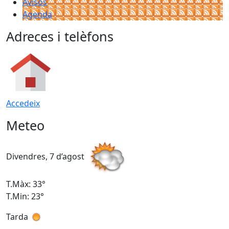
Avisos
Agenda
Adreces i telèfons
Accedeix
Meteo
Divendres, 7 d’agost
D
T.Màx: 33°
T
T.Min: 23°
T
Tarda