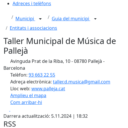
Adreces i telèfons
Municipi
Guia del municipi
Entitats i associacions
Taller Municipal de Música de
Pallejà
Avinguda Prat de la Riba, 10 - 08780 Pallejà -
Barcelona
Telèfon:
93 663 22 55
Adreça electrònica:
taller.d.musica@gmail.com
Lloc web:
www.palleja.cat
Amplieu el mapa
Com arribar-hi
Leaflet
| ©
OpenStreetMap
contributors
Facebook
X
+
Darrera actualització: 5.11.2024 | 18:32
−
RSS