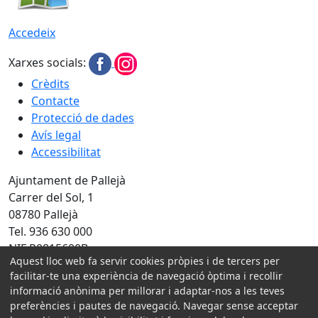
Accedeix
Xarxes socials:
Crèdits
Contacte
Protecció de dades
Avís legal
Accessibilitat
Ajuntament de Pallejà
Carrer del Sol, 1
08780 Pallejà
Tel. 936 630 000
NIF P0815600B
Aquest lloc web fa servir cookies pròpies i de tercers per
Amb la col·laboració de:
facilitar-te una experiència de navegació òptima i recollir
informació anònima per millorar i adaptar-nos a les teves
preferències i pautes de navegació. Navegar sense acceptar