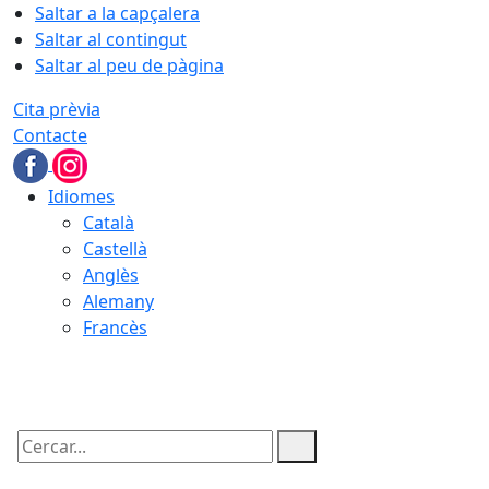
Saltar a la capçalera
Saltar al contingut
Saltar al peu de pàgina
Cita prèvia
Contacte
Idiomes
Català
Castellà
Anglès
Alemany
Francès
09.08.2026 | 10:03
Cercar: