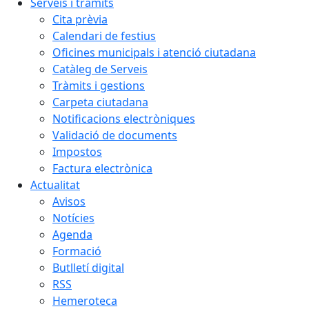
Serveis i tràmits
Cita prèvia
Calendari de festius
Oficines municipals i atenció ciutadana
Catàleg de Serveis
Tràmits i gestions
Carpeta ciutadana
Notificacions electròniques
Validació de documents
Impostos
Factura electrònica
Actualitat
Avisos
Notícies
Agenda
Formació
Butlletí digital
RSS
Hemeroteca