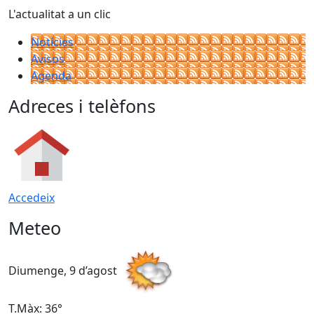
L'actualitat a un clic
Notícies
Avisos
Agenda
Adreces i telèfons
Accedeix
Meteo
Diumenge, 9 d’agost
D
T.Màx: 36°
T