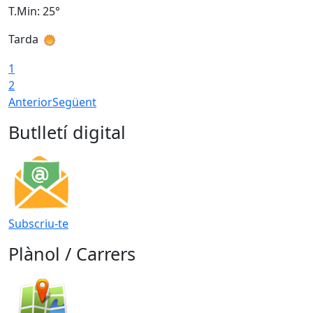
T.Min: 25°
T
Tarda
T
1
2
Anterior
Següent
Butlletí digital
Subscriu-te
Plànol / Carrers