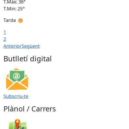
T.Màx: 36°
T
T.Min: 25°
T
Tarda
T
1
2
Anterior
Següent
Butlletí digital
Subscriu-te
Plànol / Carrers