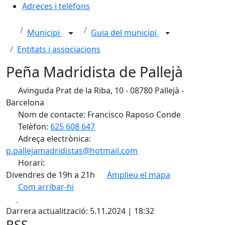
Adreces i telèfons
Municipi
Guia del municipi
Entitats i associacions
Peña Madridista de Pallejà
Avinguda Prat de la Riba, 10 - 08780 Pallejà -
Barcelona
Nom de contacte: Francisco Raposo Conde
Telèfon:
625 608 647
Adreça electrònica:
p.pallejamadridistas@hotmail.com
Horari:
Divendres de 19h a 21h
Amplieu el mapa
Com arribar-hi
Leaflet
| ©
OpenStreetMap
contributors
Facebook
X
+
Darrera actualització: 5.11.2024 | 18:32
−
RSS