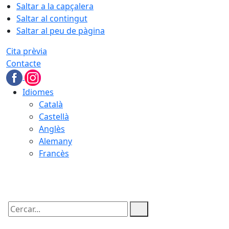
Saltar a la capçalera
Saltar al contingut
Saltar al peu de pàgina
Cita prèvia
Contacte
Idiomes
Català
Castellà
Anglès
Alemany
Francès
08.08.2026 | 16:22
Cercar: