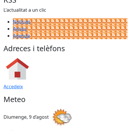
L'actualitat a un clic
Notícies
Avisos
Agenda
Adreces i telèfons
Accedeix
Meteo
Diumenge, 9 d’agost
D