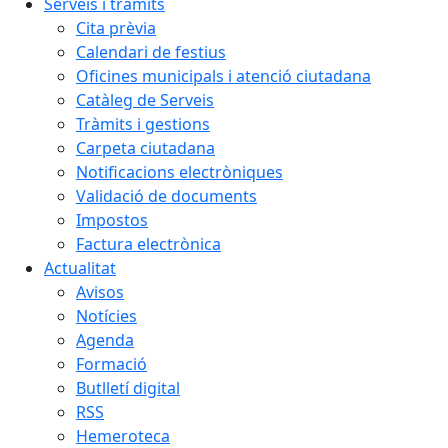
Serveis i tràmits
Cita prèvia
Calendari de festius
Oficines municipals i atenció ciutadana
Catàleg de Serveis
Tràmits i gestions
Carpeta ciutadana
Notificacions electròniques
Validació de documents
Impostos
Factura electrònica
Actualitat
Avisos
Notícies
Agenda
Formació
Butlletí digital
RSS
Hemeroteca