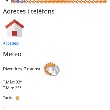
Agenda
Adreces i telèfons
Accedeix
Meteo
Divendres, 7 d’agost
D
T.Màx: 33°
T
T.Min: 23°
T
Tarda
1