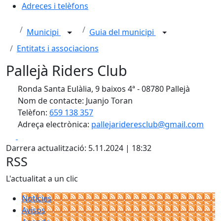
Adreces i telèfons
Municipi
Guia del municipi
Entitats i associacions
Pallejà Riders Club
Ronda Santa Eulàlia, 9 baixos 4ª - 08780 Pallejà
Nom de contacte: Juanjo Toran
Telèfon:
659 138 357
Adreça electrònica:
pallejarideresclub@gmail.com
Facebook
X
Darrera actualització: 5.11.2024 | 18:32
RSS
L'actualitat a un clic
Notícies
Avisos