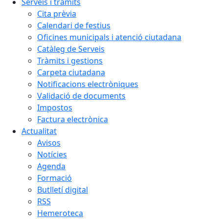
Serveis i tràmits
Cita prèvia
Calendari de festius
Oficines municipals i atenció ciutadana
Catàleg de Serveis
Tràmits i gestions
Carpeta ciutadana
Notificacions electròniques
Validació de documents
Impostos
Factura electrònica
Actualitat
Avisos
Notícies
Agenda
Formació
Butlletí digital
RSS
Hemeroteca