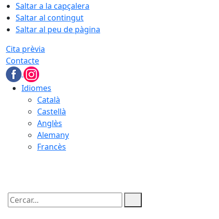
Saltar a la capçalera
Saltar al contingut
Saltar al peu de pàgina
Cita prèvia
Contacte
Idiomes
Català
Castellà
Anglès
Alemany
Francès
07.08.2026 | 10:21
Cercar: