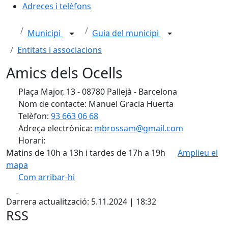
Adreces i telèfons
Municipi
Guia del municipi
Entitats i associacions
Amics dels Ocells
Plaça Major, 13 - 08780 Pallejà - Barcelona
Nom de contacte: Manuel Gracia Huerta
Telèfon:
93 663 06 68
Adreça electrònica:
mbrossam@gmail.com
Horari:
Matins de 10h a 13h i tardes de 17h a 19h
Amplieu el
mapa
Com arribar-hi
Leaflet
| ©
OpenStreetMap
contributors
Facebook
X
+
Darrera actualització: 5.11.2024 | 18:32
−
RSS