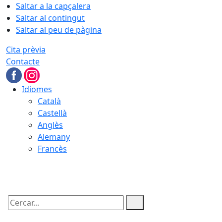
Saltar a la capçalera
Saltar al contingut
Saltar al peu de pàgina
Cita prèvia
Contacte
Idiomes
Català
Castellà
Anglès
Alemany
Francès
08.08.2026 | 18:45
Cercar: