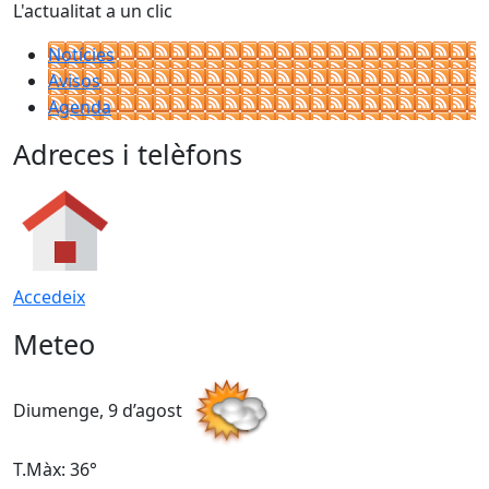
L'actualitat a un clic
Notícies
Avisos
Agenda
Adreces i telèfons
Accedeix
Meteo
Diumenge, 9 d’agost
D
T.Màx: 36°
T