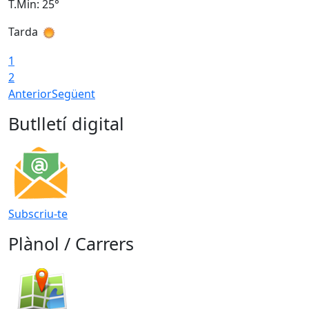
T.Min: 25°
T
Tarda
T
1
2
Anterior
Següent
Butlletí digital
Subscriu-te
Plànol / Carrers