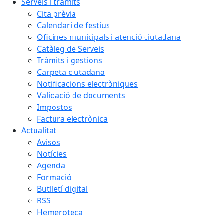
Serveis i tràmits
Cita prèvia
Calendari de festius
Oficines municipals i atenció ciutadana
Catàleg de Serveis
Tràmits i gestions
Carpeta ciutadana
Notificacions electròniques
Validació de documents
Impostos
Factura electrònica
Actualitat
Avisos
Notícies
Agenda
Formació
Butlletí digital
RSS
Hemeroteca