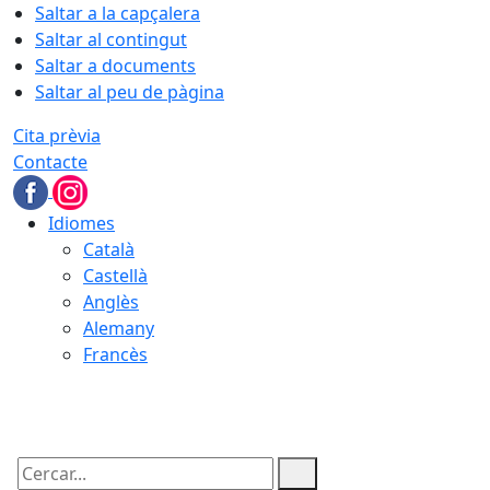
Saltar a la capçalera
Saltar al contingut
Saltar a documents
Saltar al peu de pàgina
Cita prèvia
Contacte
Idiomes
Català
Castellà
Anglès
Alemany
Francès
09.08.2026 | 12:29