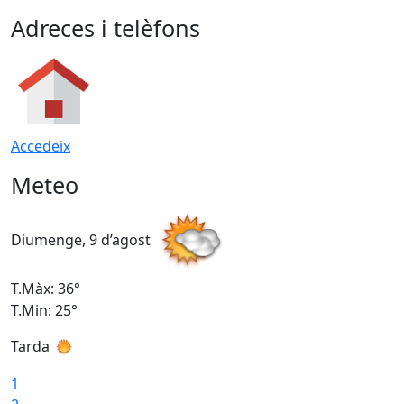
Adreces i telèfons
Accedeix
Meteo
Diumenge, 9 d’agost
D
T.Màx: 36°
T
T.Min: 25°
T
Tarda
T
1