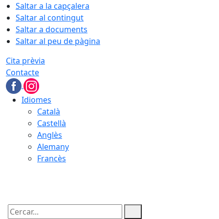
Saltar a la capçalera
Saltar al contingut
Saltar a documents
Saltar al peu de pàgina
Cita prèvia
Contacte
Idiomes
Català
Castellà
Anglès
Alemany
Francès
10.08.2026 | 03:55