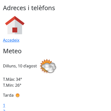
Adreces i telèfons
Accedeix
Meteo
Dilluns, 10 d’agost
D
T.Màx: 34°
T
T.Min: 26°
T
Tarda
T
1