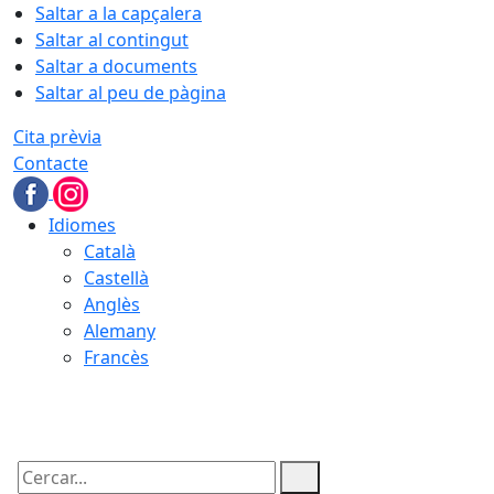
Saltar a la capçalera
Saltar al contingut
Saltar a documents
Saltar al peu de pàgina
Cita prèvia
Contacte
Idiomes
Català
Castellà
Anglès
Alemany
Francès
06.08.2026 | 21:46