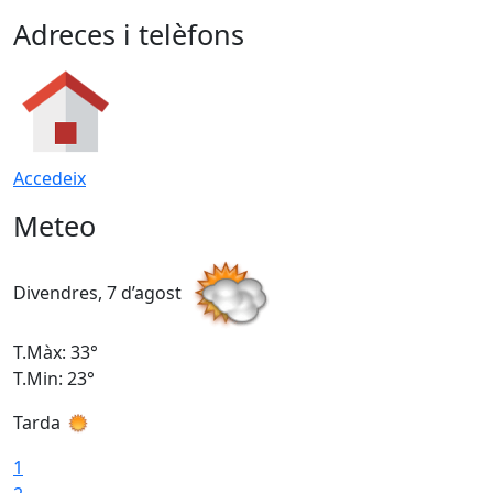
Adreces i telèfons
Accedeix
Meteo
Divendres, 7 d’agost
D
T.Màx: 33°
T
T.Min: 23°
T
Tarda
1