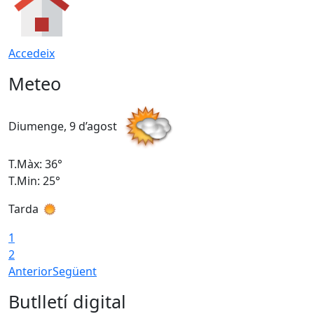
Accedeix
Meteo
Diumenge, 9 d’agost
D
T.Màx: 36°
T
T.Min: 25°
T
Tarda
T
1
2
Anterior
Següent
Butlletí digital