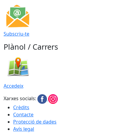
Subscriu-te
Plànol / Carrers
Accedeix
Xarxes socials:
Crèdits
Contacte
Protecció de dades
Avís legal