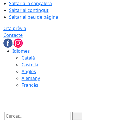
Saltar a la capçalera
Saltar al contingut
Saltar al peu de pàgina
Cita prèvia
Contacte
Idiomes
Català
Castellà
Anglès
Alemany
Francès
09.08.2026 | 05:41
Cercar: