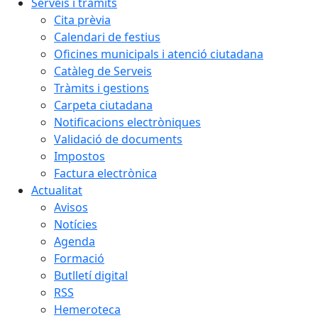
Serveis i tràmits
Cita prèvia
Calendari de festius
Oficines municipals i atenció ciutadana
Catàleg de Serveis
Tràmits i gestions
Carpeta ciutadana
Notificacions electròniques
Validació de documents
Impostos
Factura electrònica
Actualitat
Avisos
Notícies
Agenda
Formació
Butlletí digital
RSS
Hemeroteca