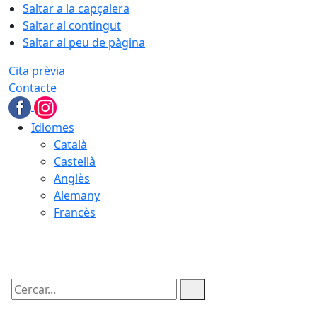
Saltar a la capçalera
Saltar al contingut
Saltar al peu de pàgina
Cita prèvia
Contacte
Idiomes
Català
Castellà
Anglès
Alemany
Francès
08.08.2026 | 01:54
Cercar: