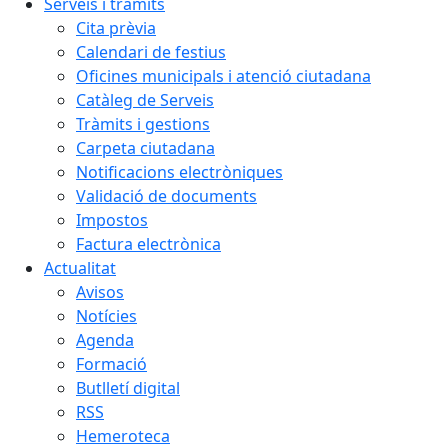
Serveis i tràmits
Cita prèvia
Calendari de festius
Oficines municipals i atenció ciutadana
Catàleg de Serveis
Tràmits i gestions
Carpeta ciutadana
Notificacions electròniques
Validació de documents
Impostos
Factura electrònica
Actualitat
Avisos
Notícies
Agenda
Formació
Butlletí digital
RSS
Hemeroteca