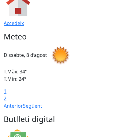
Accedeix
Meteo
Dissabte, 8 d’agost
D
T.Màx: 34°
T
T.Min: 24°
T
1
2
Anterior
Següent
Butlletí digital