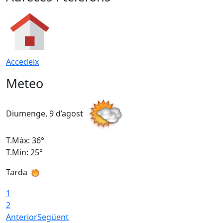
Accedeix
Meteo
Diumenge, 9 d’agost
D
T.Màx: 36°
T
T.Min: 25°
T
Tarda
T
1
2
Anterior
Següent