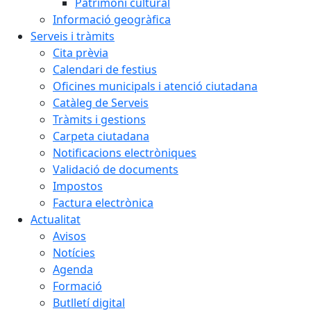
Patrimoni cultural
Informació geogràfica
Serveis i tràmits
Cita prèvia
Calendari de festius
Oficines municipals i atenció ciutadana
Catàleg de Serveis
Tràmits i gestions
Carpeta ciutadana
Notificacions electròniques
Validació de documents
Impostos
Factura electrònica
Actualitat
Avisos
Notícies
Agenda
Formació
Butlletí digital