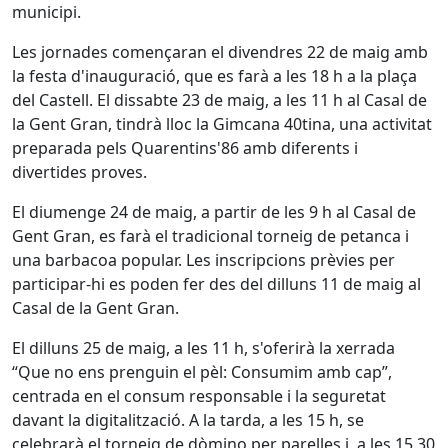
municipi.
Les jornades començaran el divendres 22 de maig amb
la festa d'inauguració, que es farà a les 18 h a la plaça
del Castell. El dissabte 23 de maig, a les 11 h al Casal de
la Gent Gran, tindrà lloc la Gimcana 40tina, una activitat
preparada pels Quarentins'86 amb diferents i
divertides proves.
El diumenge 24 de maig, a partir de les 9 h al Casal de
Gent Gran, es farà el tradicional torneig de petanca i
una barbacoa popular. Les inscripcions prèvies per
participar-hi es poden fer des del dilluns 11 de maig al
Casal de la Gent Gran.
El dilluns 25 de maig, a les 11 h, s'oferirà la xerrada
“Que no ens prenguin el pèl: Consumim amb cap”,
centrada en el consum responsable i la seguretat
davant la digitalització. A la tarda, a les 15 h, se
celebrarà el torneig de dòmino per parelles i, a les 15.30