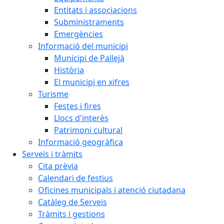
Entitats i associacions
Subministraments
Emergències
Informació del municipi
Municipi de Pallejà
Història
El municipi en xifres
Turisme
Festes i fires
Llocs d'interès
Patrimoni cultural
Informació geogràfica
Serveis i tràmits
Cita prèvia
Calendari de festius
Oficines municipals i atenció ciutadana
Catàleg de Serveis
Tràmits i gestions