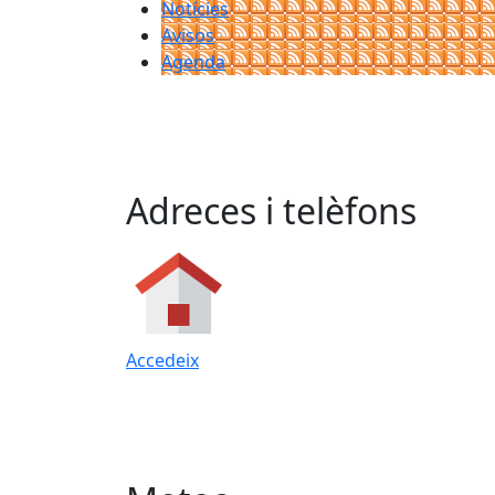
Notícies
Avisos
Agenda
Adreces i telèfons
Accedeix