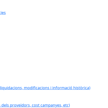
cies
iquidacions, modificacions i informació històrica)
 dels proveïdors, cost campanyes, etc)