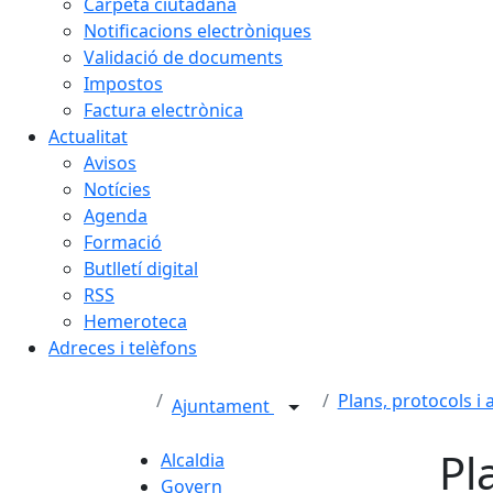
Carpeta ciutadana
Notificacions electròniques
Validació de documents
Impostos
Factura electrònica
Actualitat
Avisos
Notícies
Agenda
Formació
Butlletí digital
RSS
Hemeroteca
Adreces i telèfons
Plans, protocols i 
Ajuntament
Pl
Alcaldia
Govern