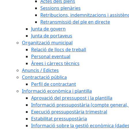
Actes dels plens
Sessions plenàries
Retribucions, indemnitzacions i assistèn
Retransmissió del ple en directe
Junta de govern
Junta de portaveus
Organització municipal
Relació de llocs de treball
Personal eventual
Àrees i càrrecs tècnics
Anuncis / Edictes
Contractació pública
Perfil de contractant
Informació econòmica i plantilla
Aprovació del pressupost i la plantilla
Informació pressupostària (compte general, l
Execució pressupostària trimestral
Estabilitat pressupostària
Informació sobre la gestió econòmica (dades