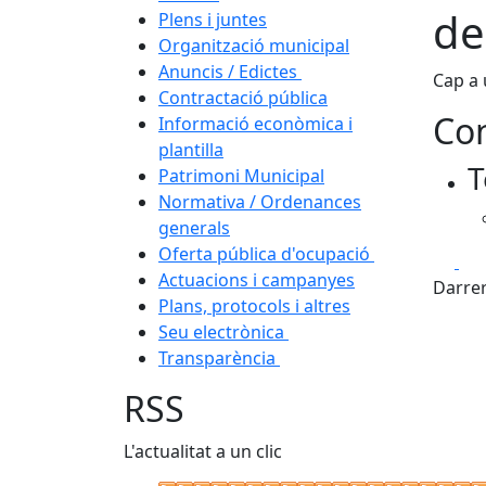
de
Plens i juntes
Organització municipal
Anuncis / Edictes
Cap a 
Contractació pública
Con
Informació econòmica i
plantilla
T
Patrimoni Municipal
Normativa / Ordenances
generals
Oferta pública d'ocupació
Fa
Actuacions i campanyes
Darrer
Plans, protocols i altres
Seu electrònica
Transparència
RSS
L'actualitat a un clic