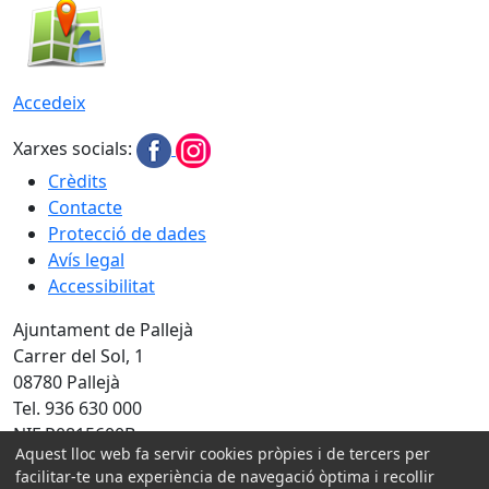
Accedeix
Xarxes socials:
Crèdits
Contacte
Protecció de dades
Avís legal
Accessibilitat
Ajuntament de Pallejà
Carrer del Sol, 1
08780 Pallejà
Tel. 936 630 000
NIF P0815600B
Aquest lloc web fa servir cookies pròpies i de tercers per
facilitar-te una experiència de navegació òptima i recollir
Amb la col·laboració de: