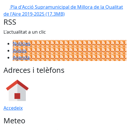
Pla d'Acció Supramunicipal de Millora de la Qualitat
de l'Aire 2019-2025
(17.3MB)
RSS
L'actualitat a un clic
Notícies
Avisos
Agenda
Adreces i telèfons
Accedeix
Meteo