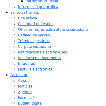
Patrimoni cultural
Informació geogràfica
Serveis i tràmits
Cita prèvia
Calendari de festius
Oficines municipals i atenció ciutadana
Catàleg de Serveis
Tràmits i gestions
Carpeta ciutadana
Notificacions electròniques
Validació de documents
Impostos
Factura electrònica
Actualitat
Avisos
Notícies
Agenda
Formació
Butlletí digital