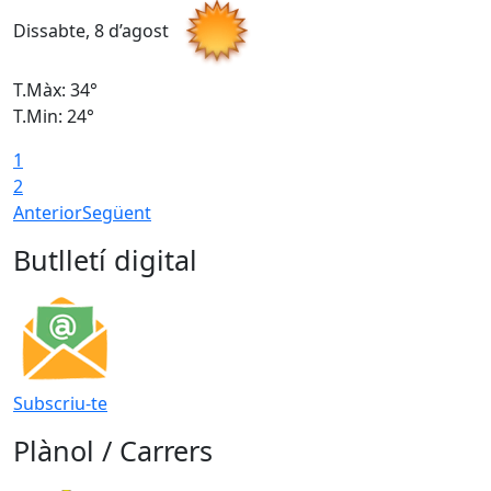
Dissabte, 8 d’agost
D
T.Màx: 34°
T
T.Min: 24°
T
1
2
Anterior
Següent
Butlletí digital
Subscriu-te
Plànol / Carrers