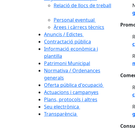
Relació de llocs de treball
N
g
Personal eventual
Promo
Àrees i càrrecs tècnics
Anuncis / Edictes
R
Contractació pública
c
Informació econòmica i
plantilla
R
Patrimoni Municipal
m
Normativa / Ordenances
Come
generals
Oferta pública d'ocupació
R
Actuacions i campanyes
c
Plans, protocols i altres
Seu electrònica
R
Transparència
g
Cons