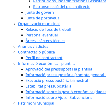
Retribucions, indemnitzacions i assistèn
Retransmissió del ple en directe
Junta de govern
Junta de portaveus
Organització municipal
Relació de llocs de treball
Personal eventual
Àrees i càrrecs tècnics
Anuncis / Edictes
Contractació pública
Perfil de contractant
Informació econòmica i plantilla
Aprovació del pressupost i la plantilla
Informació pressupostària (compte general, l
Execució pressupostària trimestral
Estabilitat pressupostària
Informació sobre la gestió econòmica (dades
Informació sobre Ajuts i Subvencions
Patrimoni Municipal