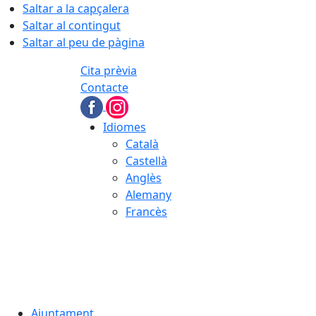
Saltar a la capçalera
Saltar al contingut
Saltar al peu de pàgina
Cita prèvia
Contacte
Idiomes
Català
Castellà
Anglès
Alemany
Francès
08.08.2026 | 08:25
Ajuntament