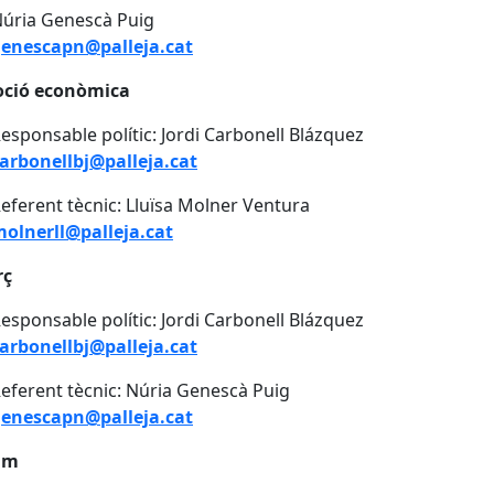
úria Genescà Puig
enescapn@palleja.cat
ció econòmica
esponsable polític: Jordi Carbonell Blázquez
arbonellbj@palleja.cat
eferent tècnic: Lluïsa Molner Ventura
olnerll@palleja.cat
rç
esponsable polític: Jordi Carbonell Blázquez
arbonellbj@palleja.cat
eferent tècnic: Núria Genescà Puig
enescapn@palleja.cat
um