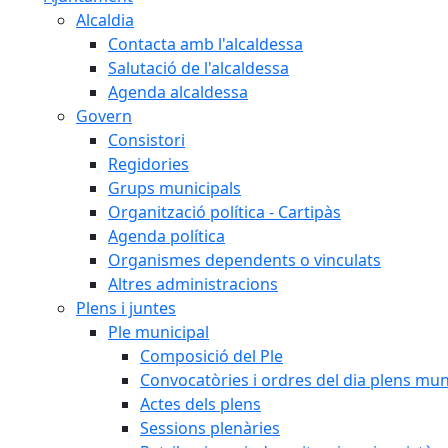
Alcaldia
Contacta amb l'alcaldessa
Salutació de l'alcaldessa
Agenda alcaldessa
Govern
Consistori
Regidories
Grups municipals
Organització política - Cartipàs
Agenda política
Organismes dependents o vinculats
Altres administracions
Plens i juntes
Ple municipal
Composició del Ple
Convocatòries i ordres del dia plens mun
Actes dels plens
Sessions plenàries