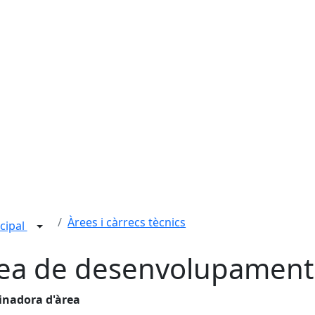
Àrees i càrrecs tècnics
cipal
ea de desenvolupament
inadora d'àrea