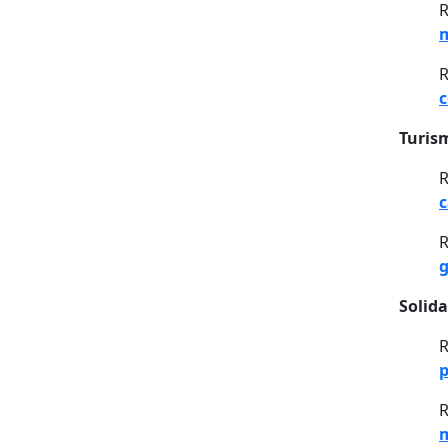
R
m
R
c
Turis
R
c
R
g
Solida
R
p
R