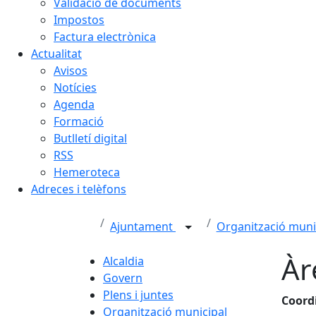
Validació de documents
Impostos
Factura electrònica
Actualitat
Avisos
Notícies
Agenda
Formació
Butlletí digital
RSS
Hemeroteca
Adreces i telèfons
Ajuntament
Organització muni
Àr
Alcaldia
Govern
Plens i juntes
Coord
Organització municipal