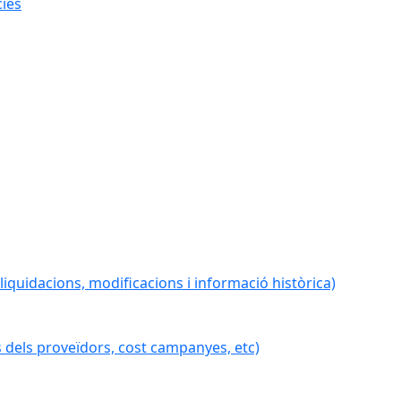
cies
iquidacions, modificacions i informació històrica)
 dels proveïdors, cost campanyes, etc)