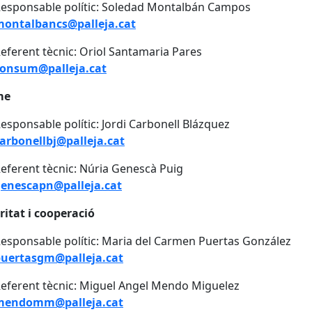
esponsable polític: Soledad Montalbán Campos
ontalbancs@palleja.cat
eferent tècnic: Oriol Santamaria Pares
onsum@palleja.cat
me
esponsable polític: Jordi Carbonell Blázquez
arbonellbj@palleja.cat
eferent tècnic: Núria Genescà Puig
enescapn@palleja.cat
ritat i cooperació
esponsable polític: Maria del Carmen Puertas González
uertasgm@palleja.cat
eferent tècnic: Miguel Angel Mendo Miguelez
mendomm@palleja.cat