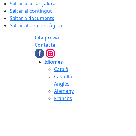
Saltar a la capçalera
Saltar al contingut
Saltar a documents
Saltar al peu de pàgina
Cita prèvia
Contacte
Idiomes
Català
Castellà
Anglès
Alemany
Francès
09.08.2026 | 08:27