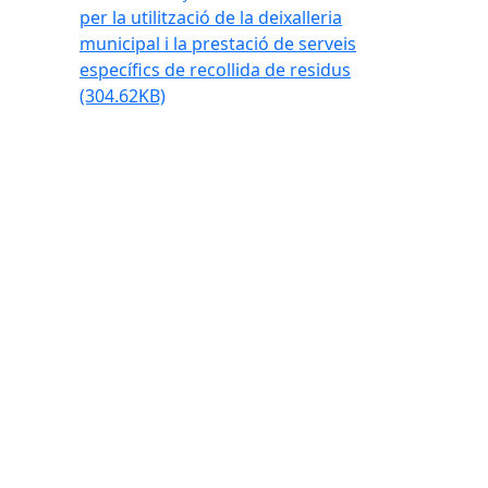
per la utilització de la deixalleria
municipal i la prestació de serveis
específics de recollida de residus
(304.62KB)