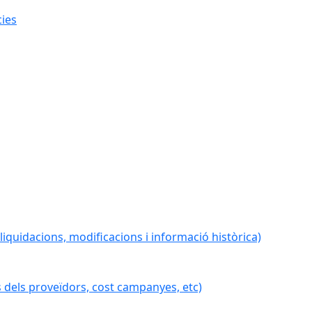
cies
iquidacions, modificacions i informació històrica)
 dels proveïdors, cost campanyes, etc)