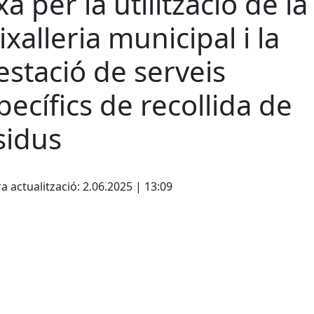
xa per la utilització de la
ixalleria municipal i la
estació de serveis
pecífics de recollida de
sidus
cebook
X
a actualització: 2.06.2025 | 13:09