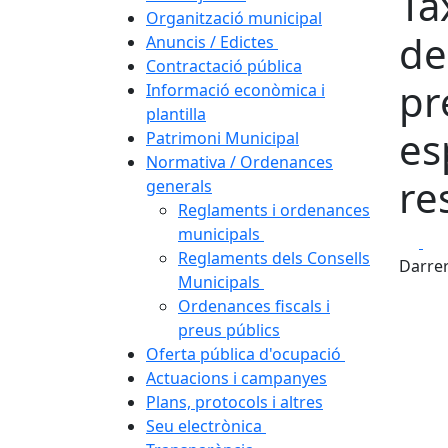
Ta
Organització municipal
de
Anuncis / Edictes
Contractació pública
pr
Informació econòmica i
plantilla
es
Patrimoni Municipal
Normativa / Ordenances
re
generals
Reglaments i ordenances
municipals
Fa
Reglaments dels Consells
Darrer
Municipals
Ordenances fiscals i
preus públics
Oferta pública d'ocupació
Actuacions i campanyes
Plans, protocols i altres
Seu electrònica