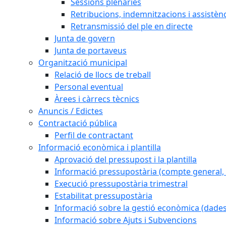
Sessions plenàries
Retribucions, indemnitzacions i assistèn
Retransmissió del ple en directe
Junta de govern
Junta de portaveus
Organització municipal
Relació de llocs de treball
Personal eventual
Àrees i càrrecs tècnics
Anuncis / Edictes
Contractació pública
Perfil de contractant
Informació econòmica i plantilla
Aprovació del pressupost i la plantilla
Informació pressupostària (compte general, l
Execució pressupostària trimestral
Estabilitat pressupostària
Informació sobre la gestió econòmica (dades
Informació sobre Ajuts i Subvencions