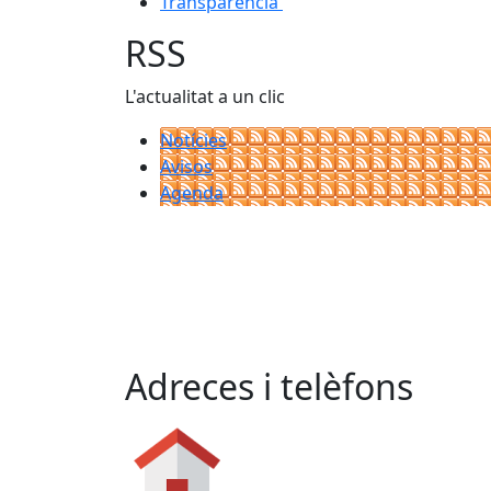
Transparència
RSS
L'actualitat a un clic
Notícies
Avisos
Agenda
Adreces i telèfons