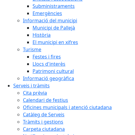
Subministraments
Emergències
Informació del municipi
Municipi de Pallejà
Història
El municipi en xifres
Turisme
Festes i fires
Llocs d'interès
Patrimoni cultural
Informació geogràfica
Serveis i tràmits
Cita prèvia
Calendari de festius
Oficines municipals i atenció ciutadana
Catàleg de Serveis
Tràmits i gestions
Carpeta ciutadana