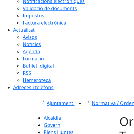
Notificacions electròniques
Validació de documents
Impostos
Factura electrònica
Actualitat
Avisos
Notícies
Agenda
Formació
Butlletí digital
RSS
Hemeroteca
Adreces i telèfons
Ajuntament
Normativa / Orde
Or
Alcaldia
Govern
Plens i juntes