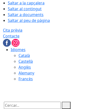
Saltar a la capçalera
Saltar al contingut
Saltar a documents
Saltar al peu de pàgina
Cita prèvia
Contacte
Idiomes
Català
Castellà
Anglès
Alemany
Francès
07.08.2026 | 23:54