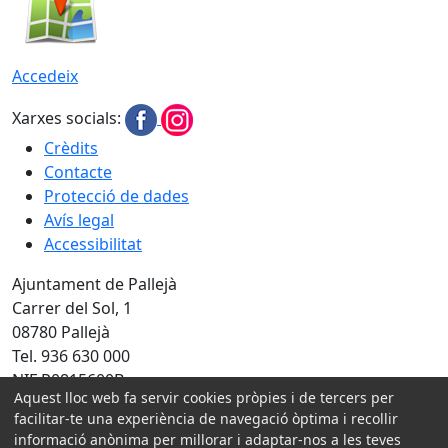
Accedeix
Xarxes socials:
Crèdits
Contacte
Protecció de dades
Avís legal
Accessibilitat
Ajuntament de Pallejà
Carrer del Sol, 1
08780 Pallejà
Tel. 936 630 000
NIF P0815600B
Aquest lloc web fa servir cookies pròpies i de tercers per
facilitar-te una experiència de navegació òptima i recollir
Amb la col·laboració de:
informació anònima per millorar i adaptar-nos a les teves