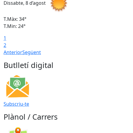
Dissabte, 8 d’agost
D
T.Màx: 34°
T
T.Min: 24°
T
1
2
Anterior
Següent
Butlletí digital
Subscriu-te
Plànol / Carrers