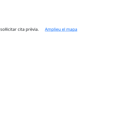
l·licitar cita prèvia.
Amplieu el mapa
Leaflet
| ©
OpenStreetMap
contributors