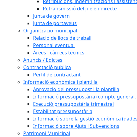
Retribucions, indemnitzacions i assistèn
Retransmissió del ple en directe
Junta de govern
Junta de portaveus
Organització municipal
Relació de llocs de treball
Personal eventual
Àrees i càrrecs tècnics
Anuncis / Edictes
Contractació pública
Perfil de contractant
Informació econòmica i plantilla
Aprovació del pressupost i la plantilla
Informació pressupostària (compte general, l
Execució pressupostària trimestral
Estabilitat pressupostària
Informació sobre la gestió econòmica (dades
Informació sobre Ajuts i Subvencions
Patrimoni Municipal