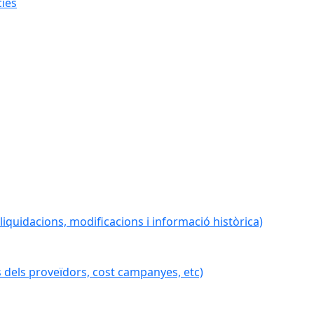
cies
iquidacions, modificacions i informació històrica)
 dels proveïdors, cost campanyes, etc)