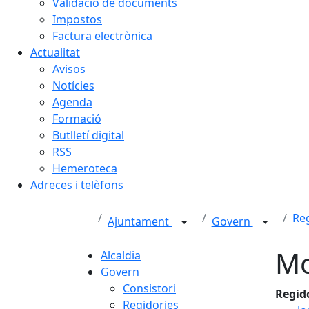
Validació de documents
Impostos
Factura electrònica
Actualitat
Avisos
Notícies
Agenda
Formació
Butlletí digital
RSS
Hemeroteca
Adreces i telèfons
Re
Ajuntament
Govern
Mo
Alcaldia
Govern
Consistori
Regid
Regidories