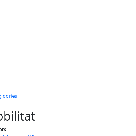
gidories
bilitat
ors