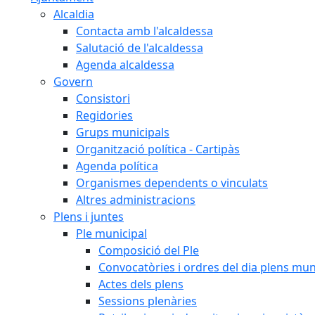
Alcaldia
Contacta amb l'alcaldessa
Salutació de l'alcaldessa
Agenda alcaldessa
Govern
Consistori
Regidories
Grups municipals
Organització política - Cartipàs
Agenda política
Organismes dependents o vinculats
Altres administracions
Plens i juntes
Ple municipal
Composició del Ple
Convocatòries i ordres del dia plens mun
Actes dels plens
Sessions plenàries