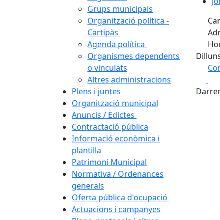
Jo
Grups municipals
Organització política -
Carr
Cartipàs
Adr
Agenda política
Hor
Organismes dependents
Dilluns
o vinculats
Com
Fa
Altres administracions
+
Plens i juntes
Darrer
−
Organització municipal
Anuncis / Edictes
Contractació pública
Informació econòmica i
plantilla
Patrimoni Municipal
Normativa / Ordenances
generals
Oferta pública d'ocupació
Actuacions i campanyes