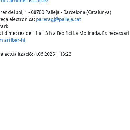
rdi Carbonell Blázquez
er del sol, 1 - 08780 Pallejà - Barcelona (Catalunya)
eça electrònica:
pareragj@palleja.cat
ari:
 i dimecres de 11 a 13 h a l'edifici La Molinada. És necessari so
 arribar-hi
cebook
X
a actualització: 4.06.2025 | 13:23