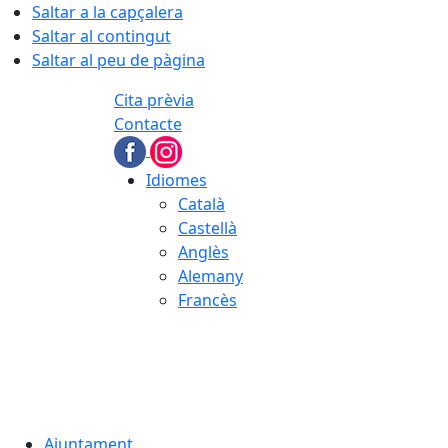
Saltar a la capçalera
Saltar al contingut
Saltar al peu de pàgina
Cita prèvia
Contacte
Idiomes
Català
Castellà
Anglès
Alemany
Francès
06.08.2026 | 09:18
Ajuntament