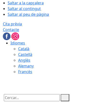
Saltar a la capçalera
Saltar al contingut
Saltar al peu de pàgina
Cita prèvia
Contacte
Idiomes
Català
Castellà
Anglès
Alemany
Francès
09.08.2026 | 08:01
Cercar: