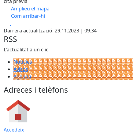
cita prèvia
Amplieu el mapa
Com arribar-hi
Leaflet
| ©
OpenStreetMap
contributors
Facebook
X
+
Darrera actualització: 29.11.2023 | 09:34
−
RSS
L'actualitat a un clic
Notícies
Avisos
Agenda
Adreces i telèfons
Accedeix