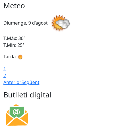
Meteo
Diumenge, 9 d’agost
D
T.Màx: 36°
T
T.Min: 25°
T
Tarda
T
1
2
Anterior
Següent
Butlletí digital