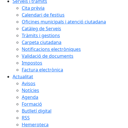
Serveis i tràmits
Cita prèvia
Calendari de festius
Oficines municipals i atenció ciutadana
Catàleg de Serveis
Tràmits i gestions
Carpeta ciutadana
Notificacions electròniques
Validació de documents
Impostos
Factura electrònica
Actualitat
Avisos
Notícies
Agenda
Formació
Butlletí digital
RSS
Hemeroteca