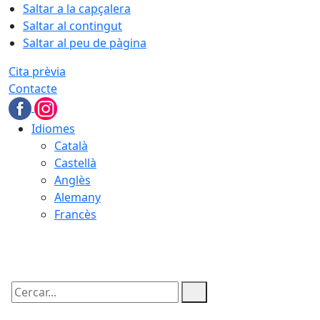
Saltar a la capçalera
Saltar al contingut
Saltar al peu de pàgina
Cita prèvia
Contacte
Idiomes
Català
Castellà
Anglès
Alemany
Francès
07.08.2026 | 18:35
Cercar: