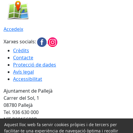
Accedeix
Xarxes socials:
Crèdits
Contacte
Protecció de dades
Avís legal
Accessibilitat
Ajuntament de Pallejà
Carrer del Sol, 1
08780 Pallejà
Tel. 936 630 000
NIF P0815600B
Aquest lloc web fa servir cookies pròpies i de tercers per
Amb la col·laboració de:
facilitar-te una experiència de navegació òptima i recollir