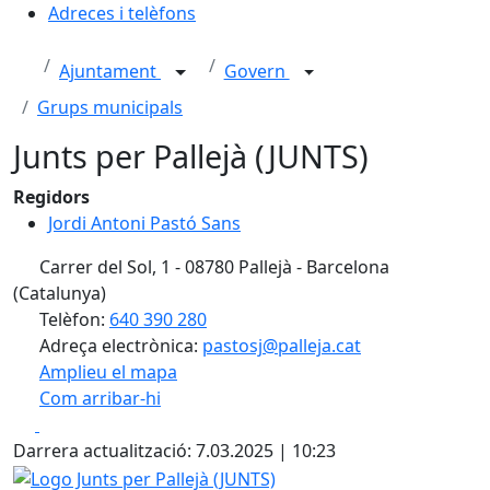
Adreces i telèfons
Ajuntament
Govern
Grups municipals
Junts per Pallejà (JUNTS)
Regidors
Jordi Antoni Pastó Sans
Carrer del Sol, 1 - 08780 Pallejà - Barcelona
(Catalunya)
Telèfon:
640 390 280
Adreça electrònica:
pastosj@palleja.cat
Amplieu el mapa
Com arribar-hi
Leaflet
| ©
OpenStreetMap
contributors
Facebook
X
+
Darrera actualització: 7.03.2025 | 10:23
−
Logo Junts per Pallejà (JUNTS)