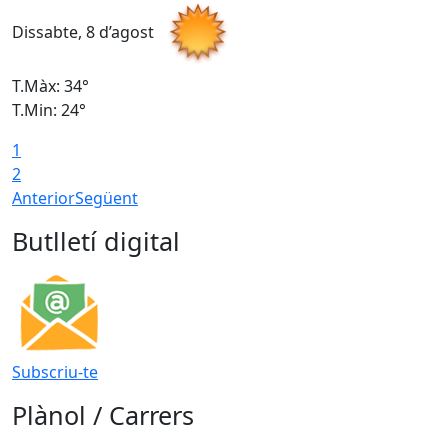
Dissabte, 8 d’agost
D
T.Màx: 34°
T
T.Min: 24°
T
1
2
Anterior
Següent
Butlletí digital
Subscriu-te
Plànol / Carrers