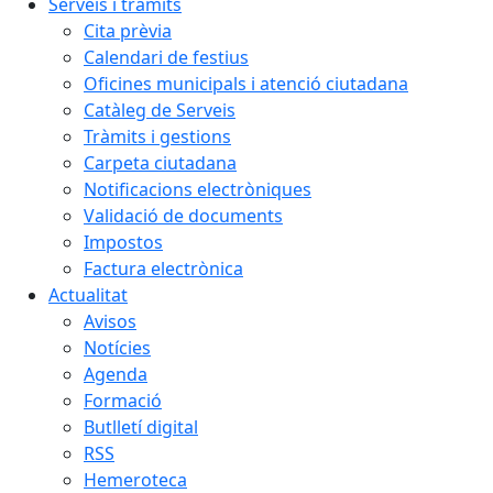
Serveis i tràmits
Cita prèvia
Calendari de festius
Oficines municipals i atenció ciutadana
Catàleg de Serveis
Tràmits i gestions
Carpeta ciutadana
Notificacions electròniques
Validació de documents
Impostos
Factura electrònica
Actualitat
Avisos
Notícies
Agenda
Formació
Butlletí digital
RSS
Hemeroteca