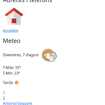
Accedeix
Meteo
Divendres, 7 d’agost
D
T.Màx: 33°
T
T.Min: 23°
T
Tarda
1
2
Anterior
Següent