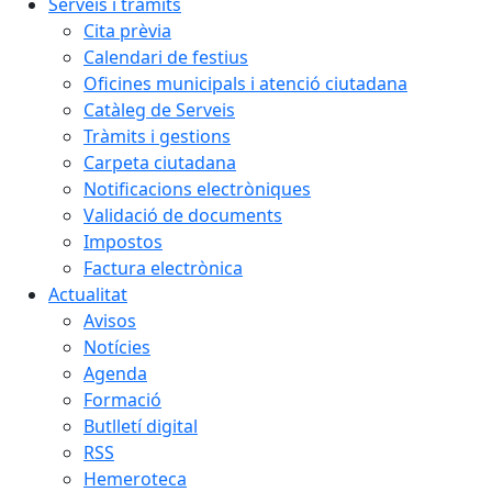
Serveis i tràmits
Cita prèvia
Calendari de festius
Oficines municipals i atenció ciutadana
Catàleg de Serveis
Tràmits i gestions
Carpeta ciutadana
Notificacions electròniques
Validació de documents
Impostos
Factura electrònica
Actualitat
Avisos
Notícies
Agenda
Formació
Butlletí digital
RSS
Hemeroteca