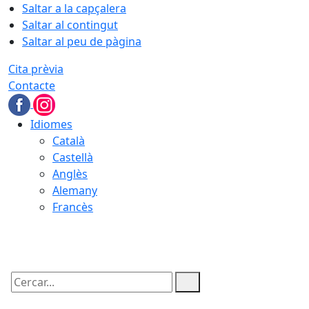
Saltar a la capçalera
Saltar al contingut
Saltar al peu de pàgina
Cita prèvia
Contacte
Idiomes
Català
Castellà
Anglès
Alemany
Francès
06.08.2026 | 21:46
Cercar: