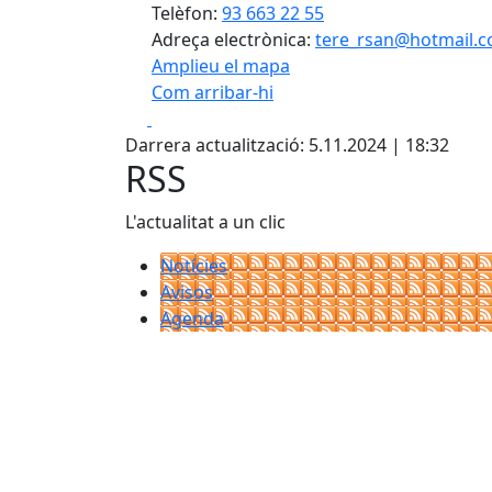
Telèfon:
93 663 22 55
Adreça electrònica:
tere_rsan@hotmail.
Amplieu el mapa
Com arribar-hi
Facebook
X
+
Darrera actualització: 5.11.2024 | 18:32
−
RSS
L'actualitat a un clic
Notícies
Avisos
Agenda