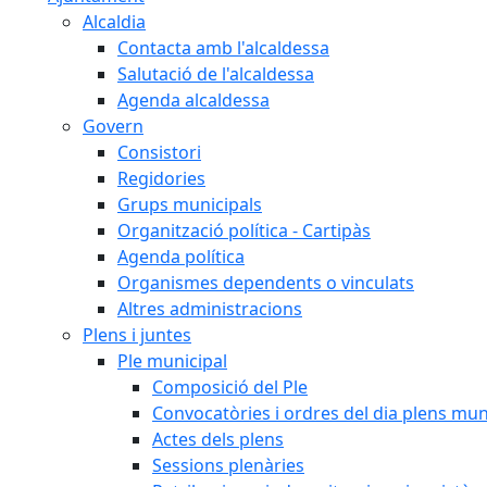
Alcaldia
Contacta amb l'alcaldessa
Salutació de l'alcaldessa
Agenda alcaldessa
Govern
Consistori
Regidories
Grups municipals
Organització política - Cartipàs
Agenda política
Organismes dependents o vinculats
Altres administracions
Plens i juntes
Ple municipal
Composició del Ple
Convocatòries i ordres del dia plens mun
Actes dels plens
Sessions plenàries