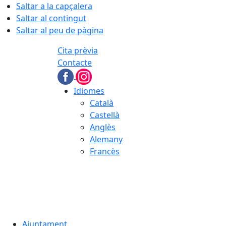
Saltar a la capçalera
Saltar al contingut
Saltar al peu de pàgina
Cita prèvia
Contacte
Idiomes
Català
Castellà
Anglès
Alemany
Francès
07.08.2026 | 06:24
Ajuntament