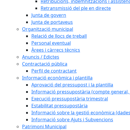
Retribucions, indemnitzacions i assistèn
Retransmissió del ple en directe
Junta de govern
Junta de portaveus
Organització municipal
Relació de llocs de treball
Personal eventual
Àrees i càrrecs tècnics
Anuncis / Edictes
Contractació pública
Perfil de contractant
Informació econòmica i plantilla
Aprovació del pressupost i la plantilla
Informació pressupostària (compte general, l
Execució pressupostària trimestral
Estabilitat pressupostària
Informació sobre la gestió econòmica (dades
Informació sobre Ajuts i Subvencions
Patrimoni Municipal