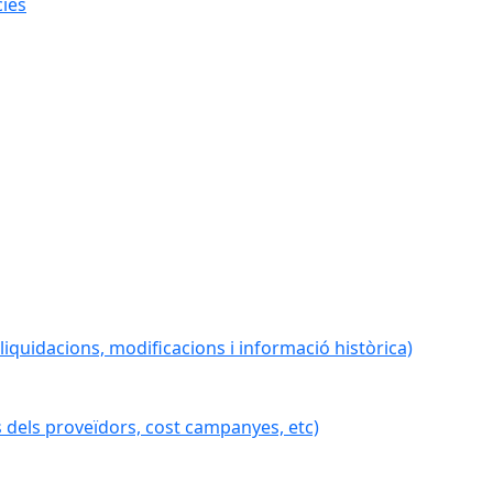
cies
iquidacions, modificacions i informació històrica)
 dels proveïdors, cost campanyes, etc)