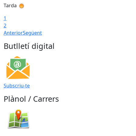
Tarda
T
1
2
Anterior
Següent
Butlletí digital
Subscriu-te
Plànol / Carrers