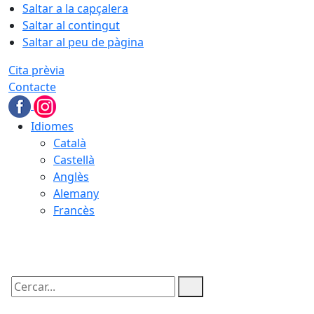
Saltar a la capçalera
Saltar al contingut
Saltar al peu de pàgina
Cita prèvia
Contacte
Idiomes
Català
Castellà
Anglès
Alemany
Francès
09.08.2026 | 05:42
Cercar: