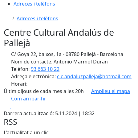
Adreces i telèfons
Adreces i telèfons
Centre Cultural Andalús de
Pallejà
C/ Goya 22, baixos, 1a - 08780 Pallejà - Barcelona
Nom de contacte: Antonio Marmol Duran
Telèfon:
93 663 10 22
Adreça electrònica:
c.c.andaluzpalleja@hotmail.com
Horari:
Últim dijous de cada mes a les 20h
Amplieu el mapa
Com arribar-hi
Leaflet
| ©
OpenStreetMap
contributors
Facebook
X
+
Darrera actualització: 5.11.2024 | 18:32
−
RSS
L'actualitat a un clic