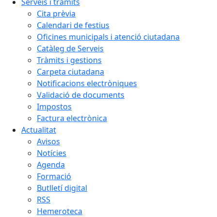
Serveis i tràmits
Cita prèvia
Calendari de festius
Oficines municipals i atenció ciutadana
Catàleg de Serveis
Tràmits i gestions
Carpeta ciutadana
Notificacions electròniques
Validació de documents
Impostos
Factura electrònica
Actualitat
Avisos
Notícies
Agenda
Formació
Butlletí digital
RSS
Hemeroteca