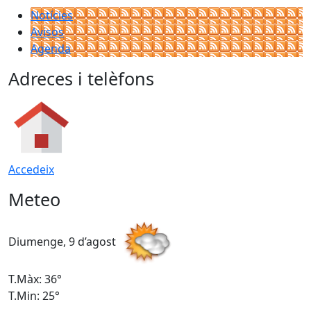
Notícies
Avisos
Agenda
Adreces i telèfons
Accedeix
Meteo
Diumenge, 9 d’agost
D
T.Màx: 36°
T
T.Min: 25°
T