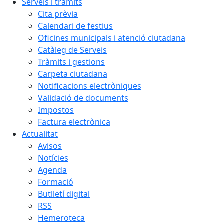
Serveis i tràmits
Cita prèvia
Calendari de festius
Oficines municipals i atenció ciutadana
Catàleg de Serveis
Tràmits i gestions
Carpeta ciutadana
Notificacions electròniques
Validació de documents
Impostos
Factura electrònica
Actualitat
Avisos
Notícies
Agenda
Formació
Butlletí digital
RSS
Hemeroteca