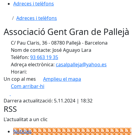
Adreces i telèfons
Adreces i telèfons
Associació Gent Gran de Pallejà
C/ Pau Claris, 36 - 08780 Pallejà - Barcelona
Nom de contacte: José Aguayo Lara
Telèfon:
93 663 19 35
Adreça electrònica:
casalpalleja@yahoo.es
Horari:
Un cop al mes
Amplieu el mapa
Com arribar-hi
Leaflet
| ©
OpenStreetMap
contributors
Facebook
X
+
Darrera actualització: 5.11.2024 | 18:32
−
RSS
L'actualitat a un clic
Notícies