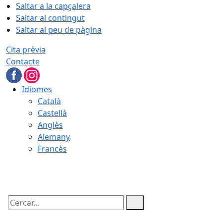
Saltar a la capçalera
Saltar al contingut
Saltar al peu de pàgina
Cita prèvia
Contacte
Idiomes
Català
Castellà
Anglès
Alemany
Francès
06.08.2026 | 11:21
Cercar: