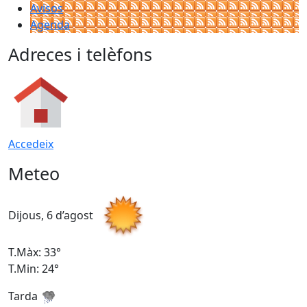
Avisos
Agenda
Adreces i telèfons
Accedeix
Meteo
Dijous, 6 d’agost
D
T.Màx: 33°
T
T.Min: 24°
T
Tarda