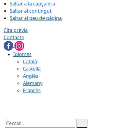
Saltar a la capçalera
Saltar al contingut
Saltar al peu de pàgina
Cita prèvia
Contacte
Idiomes
Català
Castellà
Anglès
Alemany
Francès
08.08.2026 | 21:50
Cercar: