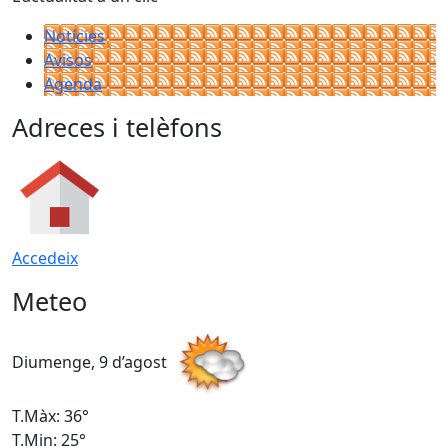
Notícies
Avisos
Agenda
Adreces i telèfons
Accedeix
Meteo
Diumenge, 9 d’agost
D
T.Màx: 36°
T
T.Min: 25°
T