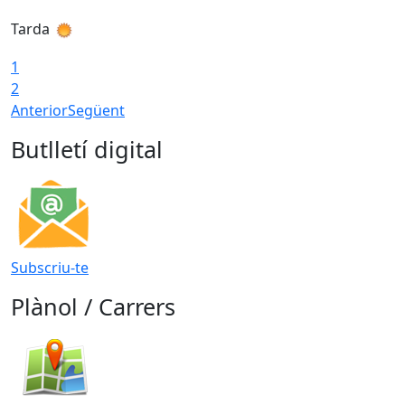
Tarda
T
1
2
Anterior
Següent
Butlletí digital
Subscriu-te
Plànol / Carrers