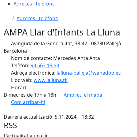
Adreces i telèfons
Adreces i telèfons
AMPA Llar d'Infants La Lluna
Avinguda de la Generalitat, 38-42 - 08780 Pallejà -
Barcelona
Nom de contacte: Mercedes Anta Anta
Telèfon:
93 663 15 63
Adreça electrònica:
lalluna-palleja@wanadoo.es
Lloc web:
www.lalluna.tk
Horari:
Dimecres de 17h a 18h
Amplieu el mapa
Com arribar-hi
Leaflet
| ©
OpenStreetMap
contributors
Facebook
X
+
Darrera actualització: 5.11.2024 | 18:32
−
RSS
L'actualitat a un clic