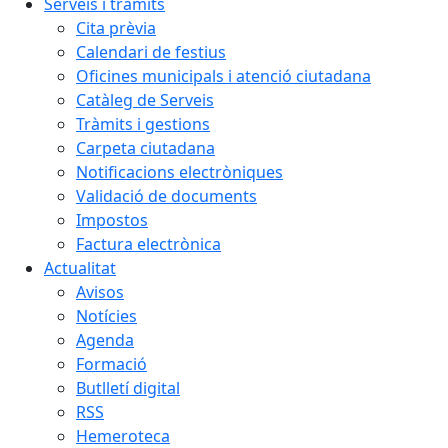
Serveis i tràmits
Cita prèvia
Calendari de festius
Oficines municipals i atenció ciutadana
Catàleg de Serveis
Tràmits i gestions
Carpeta ciutadana
Notificacions electròniques
Validació de documents
Impostos
Factura electrònica
Actualitat
Avisos
Notícies
Agenda
Formació
Butlletí digital
RSS
Hemeroteca