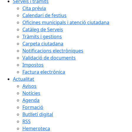
Serveis i tràmits
Cita prèvia
Calendari de festius
Oficines municipals i atenció ciutadana
Catàleg de Serveis
Tràmits i gestions
Carpeta ciutadana
Notificacions electròniques
Validació de documents
Impostos
Factura electrònica
Actualitat
Avisos
Notícies
Agenda
Formació
Butlletí digital
RSS
Hemeroteca