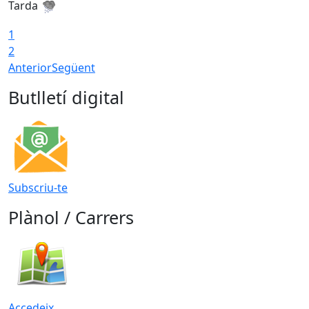
Tarda
1
2
Anterior
Següent
Butlletí digital
Subscriu-te
Plànol / Carrers
Accedeix