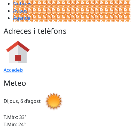
Notícies
Avisos
Agenda
Adreces i telèfons
Accedeix
Meteo
Dijous, 6 d’agost
D
T.Màx: 33°
T
T.Min: 24°
T