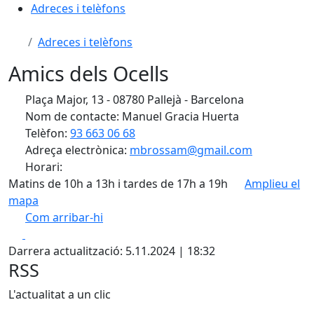
Adreces i telèfons
Adreces i telèfons
Amics dels Ocells
Plaça Major, 13 - 08780 Pallejà - Barcelona
Nom de contacte: Manuel Gracia Huerta
Telèfon:
93 663 06 68
Adreça electrònica:
mbrossam@gmail.com
Horari:
Matins de 10h a 13h i tardes de 17h a 19h
Amplieu el
mapa
Com arribar-hi
Leaflet
| ©
OpenStreetMap
contributors
Facebook
X
+
Darrera actualització: 5.11.2024 | 18:32
−
RSS
L'actualitat a un clic