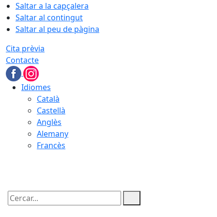
Saltar a la capçalera
Saltar al contingut
Saltar al peu de pàgina
Cita prèvia
Contacte
Idiomes
Català
Castellà
Anglès
Alemany
Francès
06.08.2026 | 05:30
Cercar: