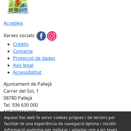
Accedeix
Xarxes socials:
Crèdits
Contacte
Protecció de dades
Avís legal
Accessibilitat
Ajuntament de Pallejà
Carrer del Sol, 1
08780 Pallejà
Tel. 936 630 000
NIF P0815600B
Aquest lloc web fa servir cookies pròpies i de tercers per
Amb la col·laboració de:
facilitar-te una experiència de navegació òptima i recollir
informació anònima per millorar i adaptar-nos a les teves