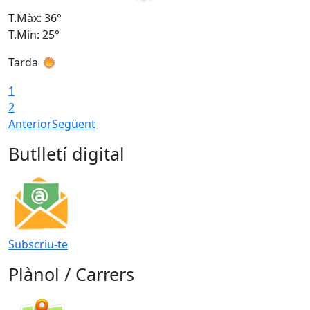
T.Màx: 36°
T
T.Min: 25°
T
Tarda
T
1
2
Anterior
Següent
Butlletí digital
Subscriu-te
Plànol / Carrers