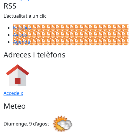
RSS
L'actualitat a un clic
Notícies
Avisos
Agenda
Adreces i telèfons
Accedeix
Meteo
Diumenge, 9 d’agost
D