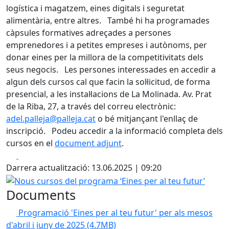
logística i magatzem, eines digitals i seguretat
alimentària, entre altres. També hi ha programades
càpsules formatives adreçades a persones
emprenedores i a petites empreses i autònoms, per
donar eines per la millora de la competitivitats dels
seus negocis. Les persones interessades en accedir a
algun dels cursos cal que facin la sol·licitud, de forma
presencial, a les instal·lacions de La Molinada. Av. Prat
de la Riba, 27, a través del correu electrònic:
adel.palleja@palleja.cat
o bé mitjançant l'enllaç de
inscripció. Podeu accedir a la informació completa dels
cursos en el
document adjunt
.
Facebook
X
Darrera actualització: 13.06.2025 | 09:20
Nous cursos del programa ‘Eines per al teu futur’
Documents
Programació 'Eines per al teu futur' per als mesos
d'abril i juny de 2025
(4.7MB)