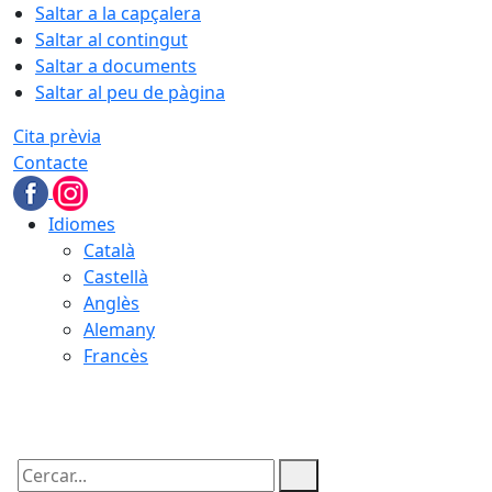
Saltar a la capçalera
Saltar al contingut
Saltar a documents
Saltar al peu de pàgina
Cita prèvia
Contacte
Idiomes
Català
Castellà
Anglès
Alemany
Francès
09.08.2026 | 06:16