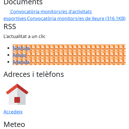
Documents
Convocatòria monitors/es d'activitats
esportives,Convocatòria monitors/es de lleure
(316.1KB)
RSS
L'actualitat a un clic
Notícies
Avisos
Agenda
Adreces i telèfons
Accedeix
Meteo