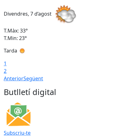
Divendres, 7 d’agost
D
T.Màx: 33°
T
T.Min: 23°
T
Tarda
1
2
Anterior
Següent
Butlletí digital
Subscriu-te