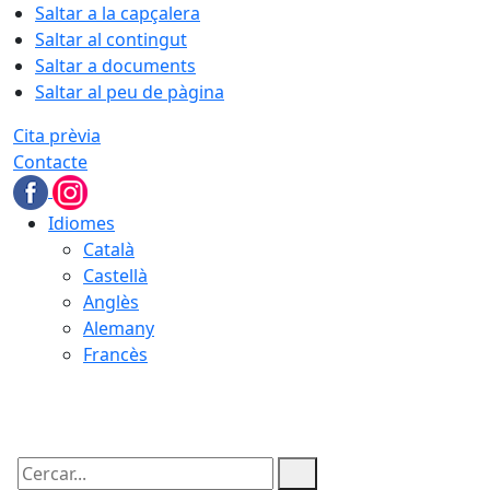
Saltar a la capçalera
Saltar al contingut
Saltar a documents
Saltar al peu de pàgina
Cita prèvia
Contacte
Idiomes
Català
Castellà
Anglès
Alemany
Francès
07.08.2026 | 09:16