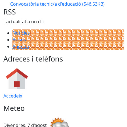
Convocatòria tecnic/a d'educació
(546.53KB)
RSS
L'actualitat a un clic
Notícies
Avisos
Agenda
Adreces i telèfons
Accedeix
Meteo
Divendres, 7 d’agost
D