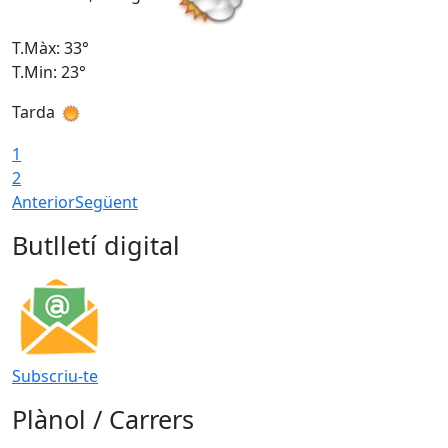
T.Màx: 33°
T
T.Min: 23°
T
Tarda
1
2
Anterior
Següent
Butlletí digital
Subscriu-te
Plànol / Carrers