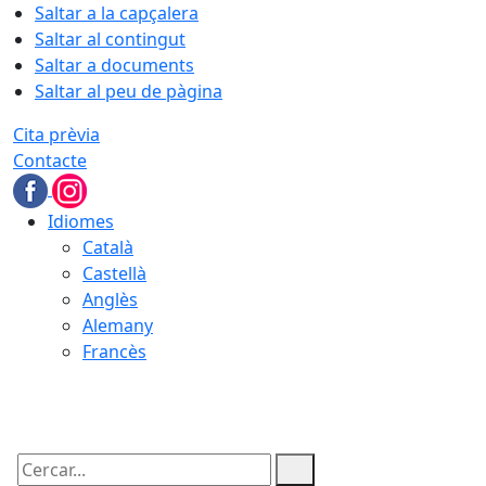
Saltar a la capçalera
Saltar al contingut
Saltar a documents
Saltar al peu de pàgina
Cita prèvia
Contacte
Idiomes
Català
Castellà
Anglès
Alemany
Francès
07.08.2026 | 10:08