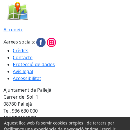
Accedeix
Xarxes socials:
Crèdits
Contacte
Protecció de dades
Avís legal
Accessibilitat
Ajuntament de Pallejà
Carrer del Sol, 1
08780 Pallejà
Tel. 936 630 000
NIF P0815600B
Aquest lloc web fa servir cookies pròpies i de tercers per
Amb la col·laboració de:
facilitar-te una experiència de navegació òptima i recollir