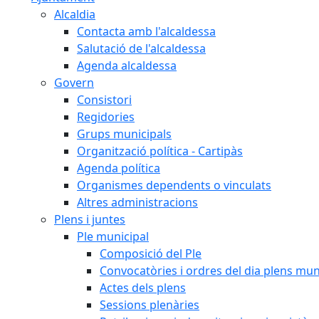
Alcaldia
Contacta amb l'alcaldessa
Salutació de l'alcaldessa
Agenda alcaldessa
Govern
Consistori
Regidories
Grups municipals
Organització política - Cartipàs
Agenda política
Organismes dependents o vinculats
Altres administracions
Plens i juntes
Ple municipal
Composició del Ple
Convocatòries i ordres del dia plens mun
Actes dels plens
Sessions plenàries