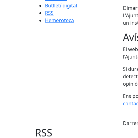
Butlletí digital
Dimart
RSS
L'Ajun
Hemeroteca
un ins
Aví
El web
l'Ajun
Si dur
detect
opinió
Ens po
conta
Fa
Darrer
RSS