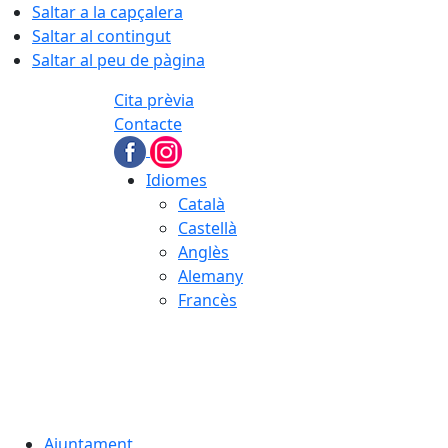
Saltar a la capçalera
Saltar al contingut
Saltar al peu de pàgina
Cita prèvia
Contacte
Idiomes
Català
Castellà
Anglès
Alemany
Francès
08.08.2026 | 02:49
Ajuntament