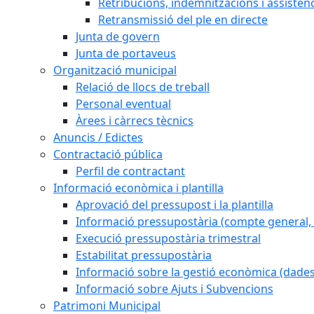
Retribucions, indemnitzacions i assistèn
Retransmissió del ple en directe
Junta de govern
Junta de portaveus
Organització municipal
Relació de llocs de treball
Personal eventual
Àrees i càrrecs tècnics
Anuncis / Edictes
Contractació pública
Perfil de contractant
Informació econòmica i plantilla
Aprovació del pressupost i la plantilla
Informació pressupostària (compte general, l
Execució pressupostària trimestral
Estabilitat pressupostària
Informació sobre la gestió econòmica (dades
Informació sobre Ajuts i Subvencions
Patrimoni Municipal