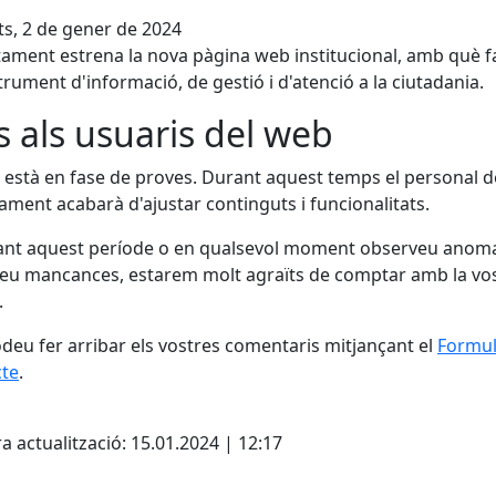
s, 2 de gener de 2024
tament estrena la nova pàgina web institucional, amb què fa
trument d'informació, de gestió i d'atenció a la ciutadania.
s als usuaris del web
 està en fase de proves. Durant aquest temps el personal d
tament acabarà d'ajustar continguts i funcionalitats.
ant aquest període o en qualsevol moment observeu anomal
eu mancances, estarem molt agraïts de comptar amb la vo
.
deu fer arribar els vostres comentaris mitjançant el
Formul
cte
.
cebook
X
a actualització: 15.01.2024 | 12:17