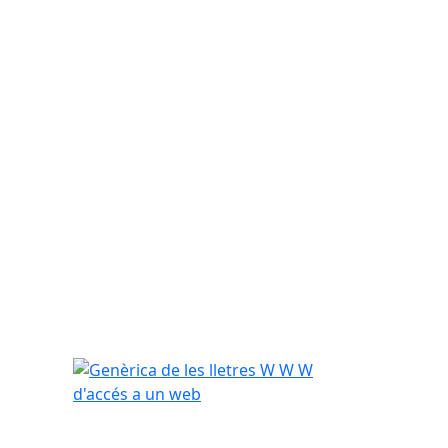
-
Genèrica de les lletres W W W d'accés a un web