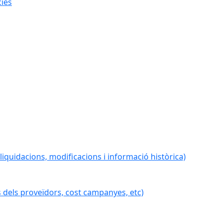
cies
iquidacions, modificacions i informació històrica)
 dels proveïdors, cost campanyes, etc)