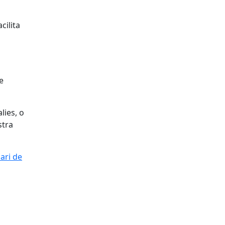
cilita
e
ies, o
stra
ari de