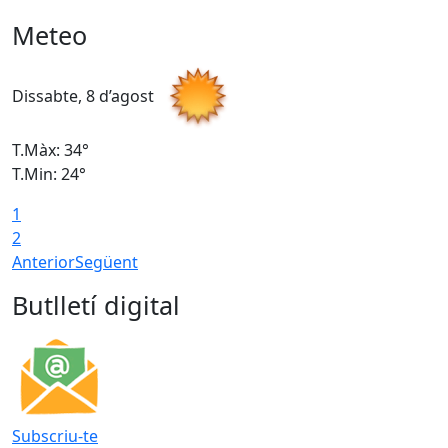
Meteo
Dissabte, 8 d’agost
D
T.Màx: 34°
T
T.Min: 24°
T
1
2
Anterior
Següent
Butlletí digital
Subscriu-te