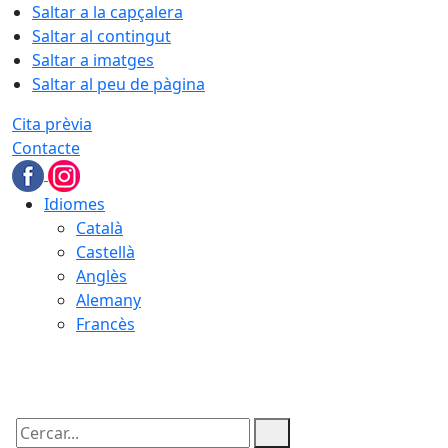
Saltar a la capçalera
Saltar al contingut
Saltar a imatges
Saltar al peu de pàgina
Cita prèvia
Contacte
Idiomes
Català
Castellà
Anglès
Alemany
Francès
08.08.2026 | 02:22