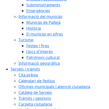
Subministraments
Emergències
Informació del municipi
Municipi de Pallejà
Història
El municipi en xifres
Turisme
Festes i fires
Llocs d'interès
Patrimoni cultural
Informació geogràfica
Serveis i tràmits
Cita prèvia
Calendari de festius
Oficines municipals i atenció ciutadana
Catàleg de Serveis
Tràmits i gestions
Carpeta ciutadana