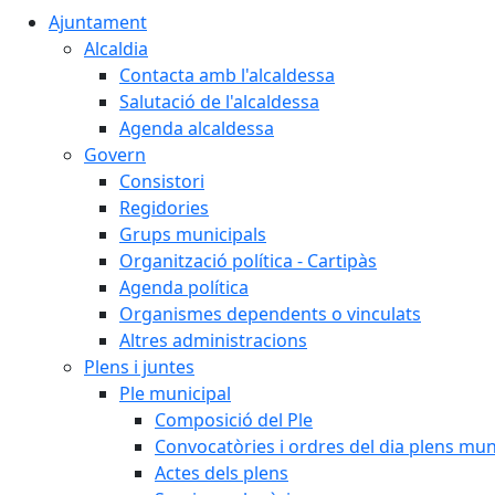
Ajuntament
Alcaldia
Contacta amb l'alcaldessa
Salutació de l'alcaldessa
Agenda alcaldessa
Govern
Consistori
Regidories
Grups municipals
Organització política - Cartipàs
Agenda política
Organismes dependents o vinculats
Altres administracions
Plens i juntes
Ple municipal
Composició del Ple
Convocatòries i ordres del dia plens mun
Actes dels plens