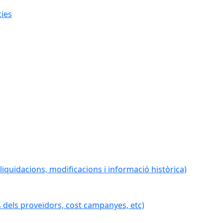
cies
iquidacions, modificacions i informació històrica)
 dels proveïdors, cost campanyes, etc)