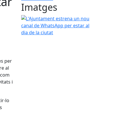
tar
Imatges
L'Ajuntament estrena un nou canal de WhatsApp per
ès per
re al
, com
itats i
ir-lo
s