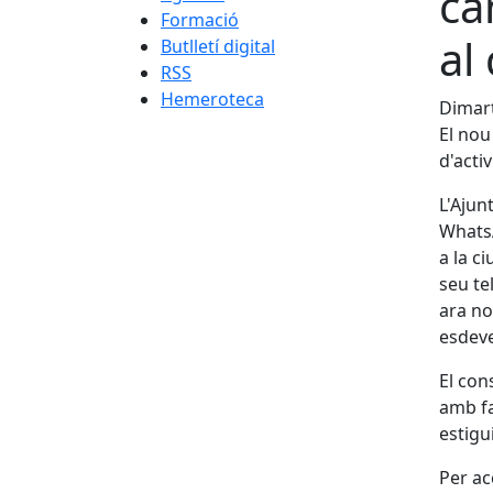
ca
Formació
al
Butlletí digital
RSS
Hemeroteca
Dimart
El nou
d'acti
L'Ajun
WhatsA
a la c
seu te
ara no
esdeve
El con
amb fa
estigu
Per ac