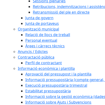
Sessions plenàries
Retribucions, indemnitzacions i assistèn
Retransmissió del ple en directe
Junta de govern
Junta de portaveus
Organització municipal
Relació de llocs de treball
Personal eventual
Àrees i càrrecs tècnics
Anuncis / Edictes
Contractació pública
Perfil de contractant
Informació econòmica i plantilla
Aprovació del pressupost i la plantilla
Informació pressupostària (compte general, l
Execució pressupostària trimestral
Estabilitat pressupostària
Informació sobre la gestió econòmica (dades
Informació sobre Ajuts i Subvencions