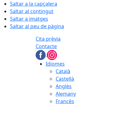
Saltar a la capçalera
Saltar al contingut
Saltar a imatges
Saltar al peu de pàgina
Cita prèvia
Contacte
Idiomes
Català
Castellà
Anglès
Alemany
Francès
07.08.2026 | 04:27