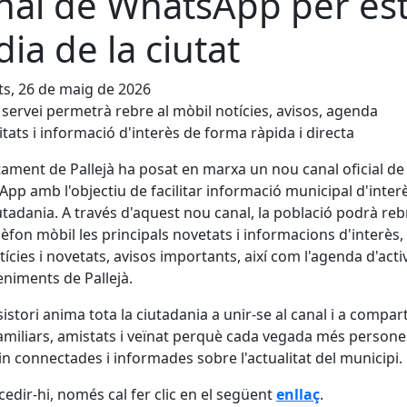
nal de WhatsApp per es
 dia de la ciutat
s, 26 de maig de 2026
 servei permetrà rebre al mòbil notícies, avisos, agenda
vitats i informació d'interès de forma ràpida i directa
tament de Pallejà ha posat en marxa un nou canal oficial de
pp amb l'objectiu de facilitar informació municipal d'inter
iutadania. A través d'aquest nou canal, la població podrà reb
lèfon mòbil les principals novetats i informacions d'interès
tícies i novetats, avisos importants, així com l'agenda d'activ
niments de Pallejà.
sistori anima tota la ciutadania a unir-se al canal i a compart
miliars, amistats i veïnat perquè cada vegada més persone
in connectades i informades sobre l'actualitat del municipi.
cedir-hi, només cal fer clic en el següent
enllaç
.