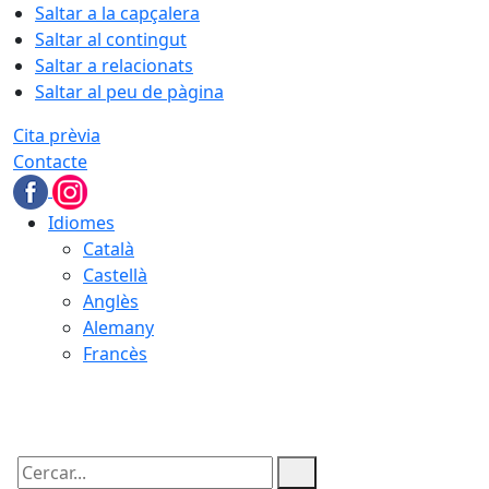
Saltar a la capçalera
Saltar al contingut
Saltar a relacionats
Saltar al peu de pàgina
Cita prèvia
Contacte
Idiomes
Català
Castellà
Anglès
Alemany
Francès
06.08.2026 | 00:44