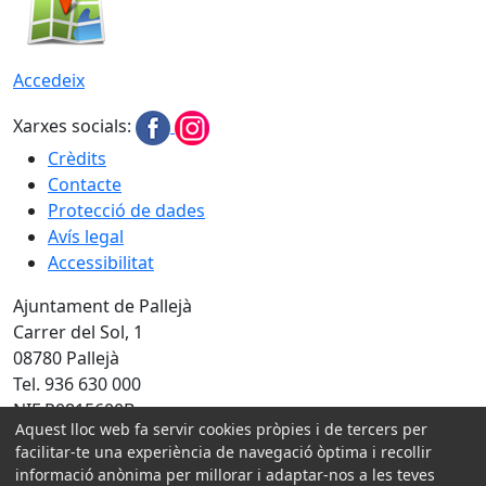
Accedeix
Xarxes socials:
Crèdits
Contacte
Protecció de dades
Avís legal
Accessibilitat
Ajuntament de Pallejà
Carrer del Sol, 1
08780 Pallejà
Tel. 936 630 000
NIF P0815600B
Aquest lloc web fa servir cookies pròpies i de tercers per
Amb la col·laboració de:
facilitar-te una experiència de navegació òptima i recollir
informació anònima per millorar i adaptar-nos a les teves