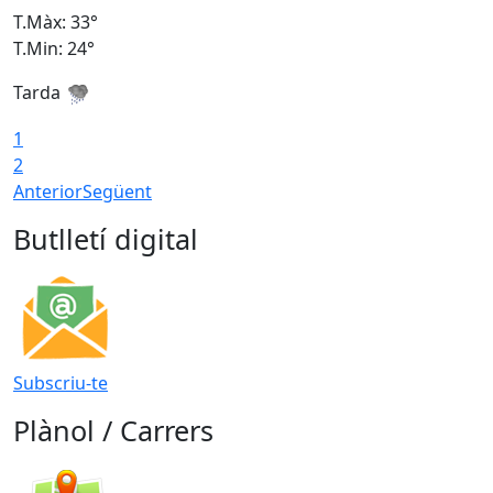
T.Màx: 33°
T
T.Min: 24°
T
Tarda
1
2
Anterior
Següent
Butlletí digital
Subscriu-te
Plànol / Carrers