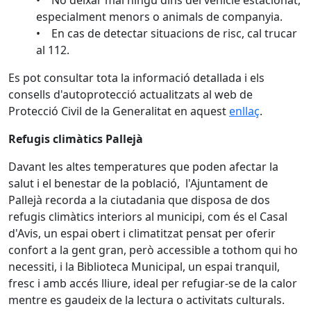
• No deixar mai ningú dins del vehicle estacionat,
especialment menors o animals de companyia.
• En cas de detectar situacions de risc, cal trucar
al 112.
Es pot consultar tota la informació detallada i els
consells d'autoprotecció actualitzats al web de
Protecció Civil de la Generalitat en aquest
enllaç
.
Refugis climàtics Pallejà
Davant les altes temperatures que poden afectar la
salut i el benestar de la població, l'Ajuntament de
Pallejà recorda a la ciutadania que disposa de dos
refugis climàtics interiors al municipi, com és el Casal
d'Avis, un espai obert i climatitzat pensat per oferir
confort a la gent gran, però accessible a tothom qui ho
necessiti, i la Biblioteca Municipal, un espai tranquil,
fresc i amb accés lliure, ideal per refugiar-se de la calor
mentre es gaudeix de la lectura o activitats culturals.