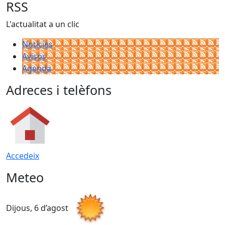
RSS
L'actualitat a un clic
Notícies
Avisos
Agenda
Adreces i telèfons
Accedeix
Meteo
Dijous, 6 d’agost
D